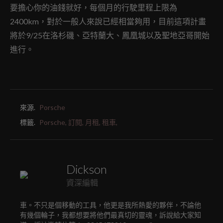
要擔心你的油錢就好，每個月的行駛里程上限為
2400km，對於一般人來說已經相當夠用，目前這項計畫
將於9/25在洛杉磯、亞特蘭大、鳳凰城以及聖地亞哥開始
進行。
來源.
Porsche
標籤.
Porsche,
訂閱,
月租,
租車,
Dickson
資深編輯
車。不只是個移動的工具，他更是我所熱愛的夥伴，不論他
有幾個輪子，我都想要將他們最真切的靈魂，訴說給大家知