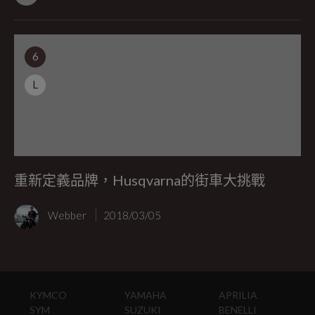
6
L
重新定義品牌，Husqvarna的街車大挑戰
Webber
2018/03/05
KYMCO
YAMAHA
APRILIA
SYM
SUZUKI
BENELLI