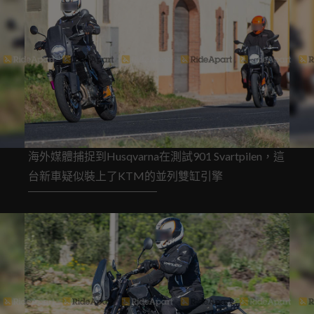
海外媒體捕捉到Husqvarna在測試901 Svartpilen，這
台新車疑似裝上了KTM的並列雙缸引擎