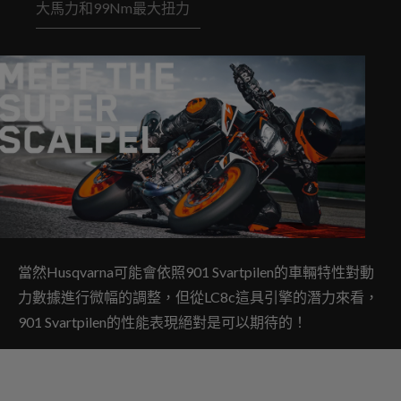
大馬力和99Nm最大扭力
當然Husqvarna可能會依照901 Svartpilen的車輛特性對動
力數據進行微幅的調整，但從LC8c這具引擎的潛力來看，
901 Svartpilen的性能表現絕對是可以期待的！