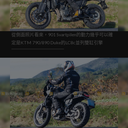
從側面照片看來，901 Svartpilen的動力幾乎可以確
定是KTM 790/890 Duke的LC8c並列雙缸引擎