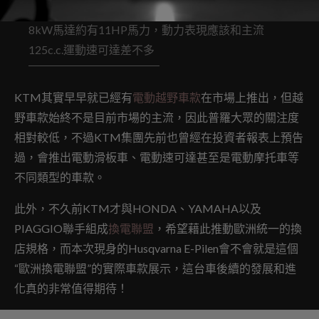
8kW馬達約有11HP馬力，動力表現應該和主流
125c.c.運動速可達差不多
KTM其實早早就已經有
電動越野車款
在市場上推出，但越
野車款始終不是目前市場的主流，因此普羅大眾的關注度
相對較低，不過KTM集團先前也曾經在投資者報表上預告
過，會推出電動滑板車、電動速可達甚至是電動摩托車等
不同類型的車款。
此外，不久前KTM才與HONDA、YAMAHA以及
PIAGGIO聯手組成
換電聯盟
，希望藉此推動歐洲統一的換
店規格，而本次現身的Husqvarna E-Pilen會不會就是這個
“歐洲換電聯盟”的實際車款展示，這台車後續的發展和進
化真的非常值得期待！