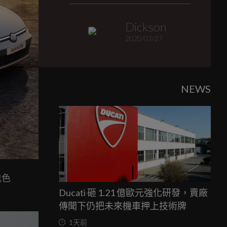
Dickson
2020/02/27
NEWS
能色
Ducati 砸 1.21 億歐元強化研發，賣廠
。
傳聞下仍把未來機車押上技術牌
1天前