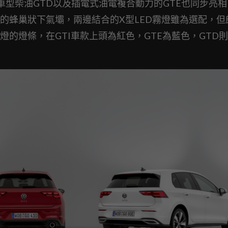
弟車型柴油GTD以及插電式油電複合動力的GTE也同步亮
的蜂巢狀下氣壩，兩邊結合的X型LED霧燈雖為選配，但
的燈條，在GTI車款上頭為紅色，GTE為藍色，GTD