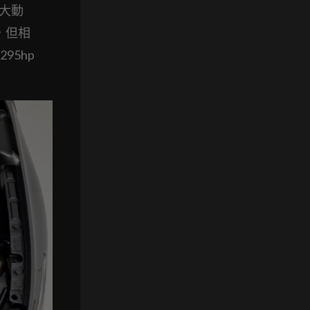
最大動
，但相
95hp