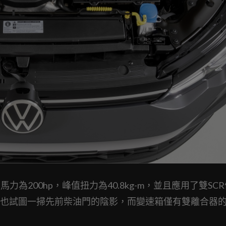
力為200hp，峰值扭力為40.8kg-m，並且應用了雙SC
也試圖一掃先前柴油門的陰影，而變速箱僅有雙離合器