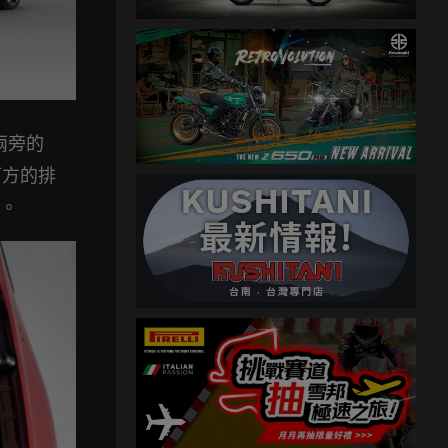
兩旁的
下方的排
看。