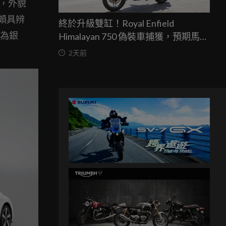
相，外貌
頗具辨
終於升級雙缸！Royal Enfield
則為銀
Himalayan 750 偽裝車捕獲，預期馬力
突破67匹，最快米蘭車展亮相
2天前