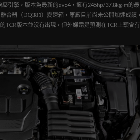
輪增壓引擎，版本為最新的evo4，擁有245hp/37.8kg-m的
離合器（DQ381）變速箱，原廠目前尚未公開加速成績
TCR版本並沒有出現，但外媒還是預測在TCR上頭會有2