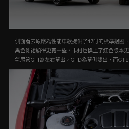
側面看去原廠為性能車款提供了17吋的標準鋁圈，
黑色側裙顯得更寬一些，卡鉗也換上了紅色版本更
氣尾管GTI為左右單出，GTD為單側雙出，而G