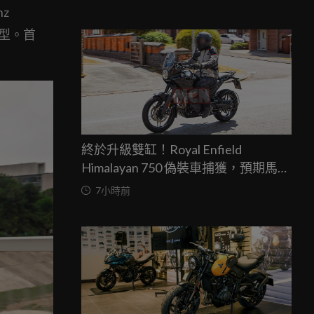
nz
車型。首
終於升級雙缸！Royal Enfield
Himalayan 750 偽裝車捕獲，預期馬力
突破67匹，最快米蘭車展亮相
7小時前