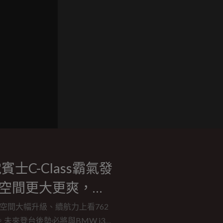
C-Class霸氣發
廂空間更大更爽，台
僅空間大幅升級、續航力上看762
。未來登台後勢必將與BMW i3