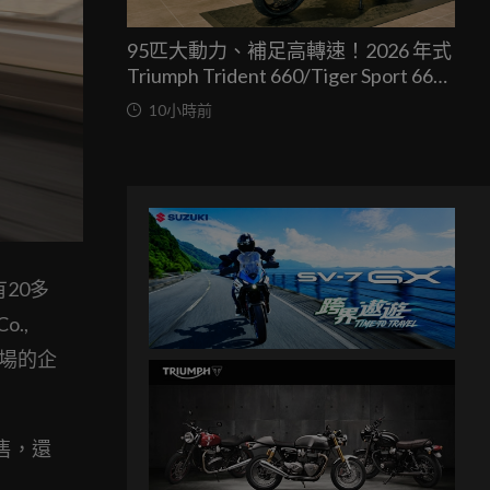
95匹大動力、補足高轉速！2026 年式
Triumph Trident 660/Tiger Sport 660
兩車均一價 39.9 萬台灣發表
10小時前
20多
o.,
市場的企
售，還