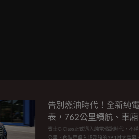
告別燃油時代！全新純電賓士
表，762公里續航、車
灣車迷準備好銀彈啦！
賓士C-Class正式邁入純電轎跑時代，不
公里，內裝更導入超浮誇的39.1吋大螢幕