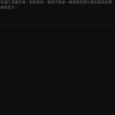
的交通工具愛好者，對我來說，車帥不帥是一輛車能否吸引我的最高指標
毫無抵抗力。