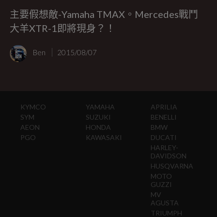
主要假想敵-Yamaha TMAX。Mercedes戰鬥
大羊XTR-1即將現身？！
Ben
2015/08/07
KYMCO
YAMAHA
APRILIA
SYM
SUZUKI
BENELLI
AEON
HONDA
BMW
PGO
KAWASAKI
DUCATI
HARLEY-
DAVIDSON
HUSQVARNA
MOTO
GUZZI
MV
AGUSTA
TRIUMPH