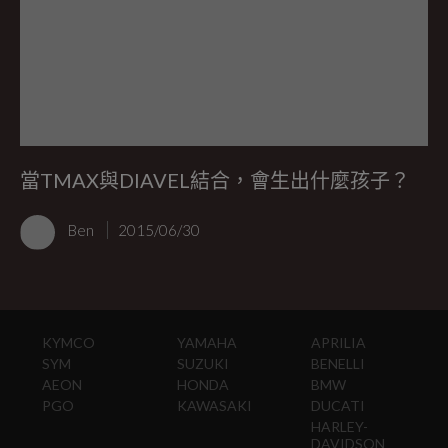
當TMAX與DIAVEL結合，會生出什麼孩子？
Ben
2015/06/30
KYMCO
YAMAHA
APRILIA
SYM
SUZUKI
BENELLI
AEON
HONDA
BMW
PGO
KAWASAKI
DUCATI
HARLEY-
DAVIDSON