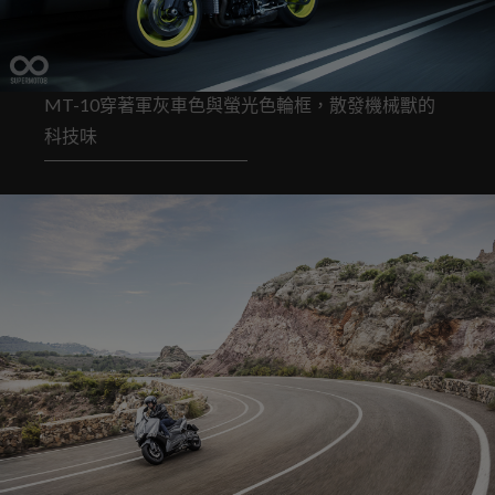
MT-10穿著軍灰車色與螢光色輪框，散發機械獸的
科技味