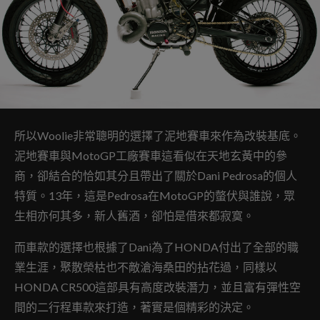
所以Woolie非常聰明的選擇了泥地賽車來作為改裝基底。
泥地賽車與MotoGP工廠賽車這看似在天地玄黃中的參
商，卻結合的恰如其分且帶出了關於Dani Pedrosa的個人
特質。13年，這是Pedrosa在MotoGP的螫伏與誰說，眾
生相亦何其多，新人舊酒，卻怕是借來都寂寞。
而車款的選擇也根據了Dani為了HONDA付出了全部的職
業生涯，聚散榮枯也不敵滄海桑田的拈花過，同樣以
HONDA CR500這部具有高度改裝潛力，並且富有彈性空
間的二行程車款來打造，著實是個精彩的決定。