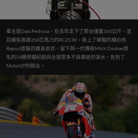
車主是Dani Pedrosa，在去年走下了那台僅重160公斤，並
且擁有高達256匹馬力的RC213V，掛上了鮮豔的橘白色
Repsol塗裝的連身皮衣，留下與一代傳奇Mick Doohan齊
名的54勝榮耀紀錄與全球眾多不捨車迷的淚水，告別了
MotoGP的舞台。