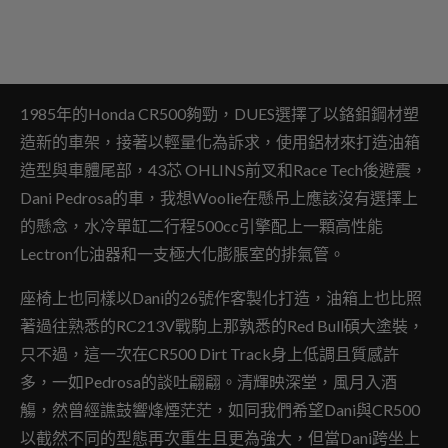
1985年的Honda CR500夠勁，DUES選擇了以鉻鉬鋼材塑
造新的車架，接著以輕量化為訴求，使用鋁材來打造油箱
造型與車體尾部，43芯 OHLINS前叉和Race Tech後避震，
Dani Pedrosa的車，我想Woolie在懸吊上應該沒有選擇上
的懸念，水冷單缸二行程500cc引擎配上一顆高性能
Lectron化油器和一支極大化膨脹室的排氣管。
座椅上也同樣以Dani的26號作客製化打造，油箱上也比照
著過往熟悉的RC213V戰駒上那孰悉的Red Bull碩大塗裝，
只不過，這一次在CR500 Dirt Track身上低調且質感許
多，一如Pedrosa的談吐翩翩。清輝映深堂，風月入酒
觴，然曾經譙鼓響烽煙茫茫，如同我們希望Dani與CR500
以截然不同的型態再次重生且更為強大，但當Dani跨坐上