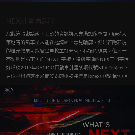
NEX計畫再起？
綜觀這張邀請函，上頭的資訊讓人充滿想像空間，雖然大
家期待的新車型未能在邀請函上瞧見輪廓，但是若隱若現
的燈光效果可能會是車款主打未來、科技的線索。但另一
亮點則是右下角的“NEXT”字樣，特別突顯的NEX三個字恰
好呼應2017年KYMCO電動車計畫初期代號NEX Project，
這似乎也透露出米蘭發表的車款將會是Ionex車能網新車。