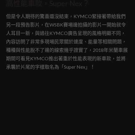
高性能車款，Super Nex？
但是令人期待的驚喜還沒結束，KYMCO緊接著帶給我們
另一段預告影片，在WSBK賽場邊拍攝的影片一開始就令
人耳目一新，與過往KYMCO廣告呈現的風格明顯不同，
內容訪問了非常多現場民眾關於速度、能量等相關問題，
種種與性能脫不了邊的線索幾乎證實了，2018年米蘭車展
期間可看見KYMCO推出著重於性能表現的新車款，並將
承襲於片尾的字樣取名為「Super Nex」！