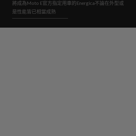
將成為Moto E官方指定用車的Energica不論在外型或
是性能皆已相當成熟