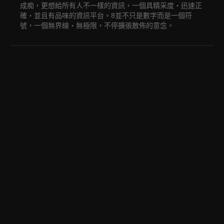
成痴，更想給所有人不一樣的資訊，一個具精采度‧迅速正
確‧並且有品味的資訊平台。8並不只是數字而是一個符
號，一個無界線‧無極限，不停擴張散佈的意念。