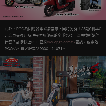
此外，PGO為因應各年齡層需求，同時另有『36期0利率0
元交車專案』及現金付款優惠的多重選擇，汰舊換新還等
什麼？詳情快上PGO官網
www.pgo.com.tw
查詢，或電洽
PGO免付費客服電話0800-481071。