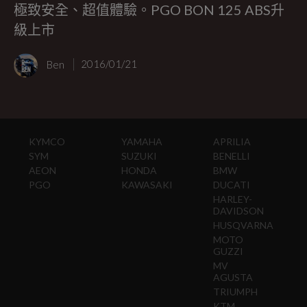
極致安全、超值體驗。PGO BON 125 ABS升
級上市
Ben
2016/01/21
KYMCO
YAMAHA
APRILIA
SYM
SUZUKI
BENELLI
AEON
HONDA
BMW
PGO
KAWASAKI
DUCATI
HARLEY-
DAVIDSON
HUSQVARNA
MOTO
GUZZI
MV
AGUSTA
TRIUMPH
KTM