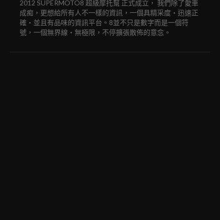
2012 SUPERMOTO8 超級摩托幫 正式成立， 我們除了愛車
成痴，更想給所有人不一樣的資訊，一個具精采度‧迅速正
確‧並且有品味的資訊平台。8並不只是數字而是一個符
號，一個無界線‧無極限，不停擴張散佈的意念。