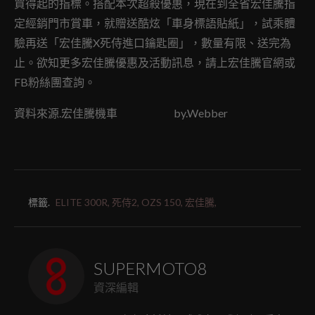
買得起的指標。搭配本次超殺優惠，現在到全省宏佳騰指
定經銷門市賞車，就贈送酷炫「車身標語貼紙」，試乘體
驗再送「宏佳騰X死侍進口鑰匙圈」，數量有限、送完為
止。欲知更多宏佳騰優惠及活動訊息，請上宏佳騰官網或
FB粉絲團查詢。
資料來源.宏佳騰機車 by.Webber
標籤.
ELITE 300R,
死侍2,
OZS 150,
宏佳騰,
SUPERMOTO8
資深編輯