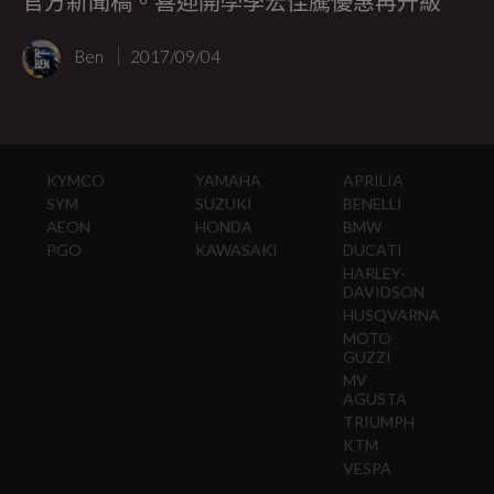
官方新聞稿。喜迎開學季宏佳騰優惠再升級
Ben
2017/09/04
KYMCO
YAMAHA
APRILIA
SYM
SUZUKI
BENELLI
AEON
HONDA
BMW
PGO
KAWASAKI
DUCATI
HARLEY-
DAVIDSON
HUSQVARNA
MOTO
GUZZI
MV
AGUSTA
TRIUMPH
KTM
VESPA