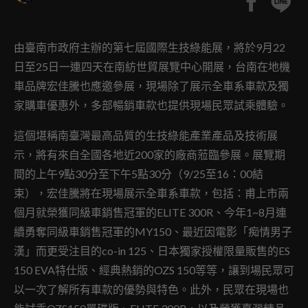
由臺南市政府主辦的第七屆國際生技綠能展，將於9月22
日至25日一連四天在南紡世貿展覽中心開展，台南在地機
車品牌宏佳騰也應邀參展，現場除了展示全車系車款及獨
家購車優惠外，多部暢銷車款也提供現場民眾試乘體驗。
這個堪稱南臺灣最高品質的生技綠能產業產品及技術展
示，將有來自全國各地近200家的廠商蒞臨參展。展覽期
間的上午9點30分至下午5點30分（9/25至16：00結
束），宏佳騰將在現場展示全車系車款，包括：甫上市兩
個月就榮獲同級車銷售冠軍的ELITE 300R、今年1~8月連
續勇奪同級車銷售冠軍的MY150、最近因電影「痴情男子
漢」而更受注目的co-in 125、日本獨家授權限量販售的ES
150 EVA特仕版、經典熱銷的OZS 150等等，讓到場民眾可
以一次了解所有車款的優勢與特色。此外，民眾在現場也