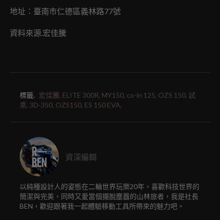
地址：臺南市仁德區義林路77號
資料來源.宏佳騰
標籤.
宏佳騰,
ELITE 300R,
MY150,
co-in 125,
OZS 150,
試
乘,
3D-350,
OZS150,
ES 150 EVA,
資深編輯
以純種設計人的姿態在二輪世界玩樂20年，喜歡科技世界的
簡潔與完美，同時又愛當個擺脫塵囂的山林旅者，我是社長
BEN，歡迎跟著我一起體驗移動工具所帶來的魅力吧。