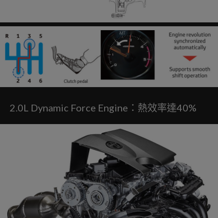
2.0L Dynamic Force Engine：熱效率達40%