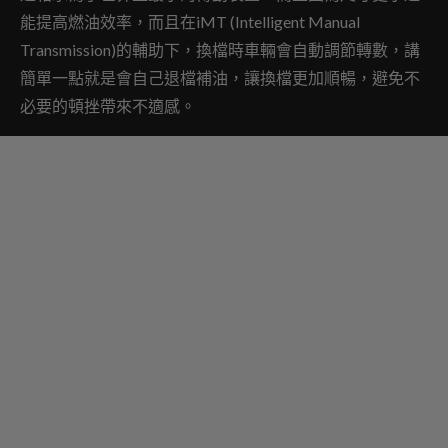
能提高燃油效率，而且在iMT (Intelligent Manual
Transmission)的輔助下，換檔時車輛會自動調節轉數，講
簡單一點就是會自己退檔補油，讓換檔更加順暢，避免不
必要的頓挫帶來不適感。