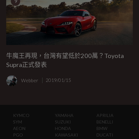
9
牛魔王再現，台灣有望低於200萬？Toyota
Supra正式發表
Webber
2019/01/15
KYMCO
YAMAHA
APRILIA
SYM
SUZUKI
BENELLI
AEON
HONDA
BMW
PGO
KAWASAKI
DUCATI