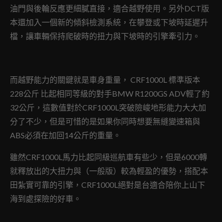
油門與後輪反應更細膩直接，適合越野使用。另外DCT版
本還加入一個新的傾斜檢測系統，在攀登或下坡時延遲升
檔，讓車輛保持爬破時的扭力與下坡時的引擎牽引力。
而越野能力的關鍵就是車身重量， CRF1000L 標準版本
228公斤 比起相同等級的對手BMW R1200GS ADV輕了約
32公斤，這數值對於CRF1000L突破險峻地形能力大大加
分了不少，但是可惜的是如果你同時想要無縫變速箱與
ABS必須在加回14公斤的重量。
雖然CRF1000L馬力比起同級巡航車有些少，但是6000轉
就釋放出的大扭力與（一般版）較為輕盈的優勢，搭配本
田紮實可靠的引擎，CRF1000L絕對是台適合陪你上山下
海到處探險的好車。