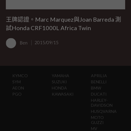
王牌認證。Marc Marquez與Joan Barreda 測
試Honda CRF1000L Africa Twin
Ben
2015/09/15
KYMCO
YAMAHA
APRILIA
SYM
SUZUKI
BENELLI
AEON
HONDA
BMW
PGO
KAWASAKI
DUCATI
HARLEY-
DAVIDSON
HUSQVARNA
MOTO
GUZZI
MV