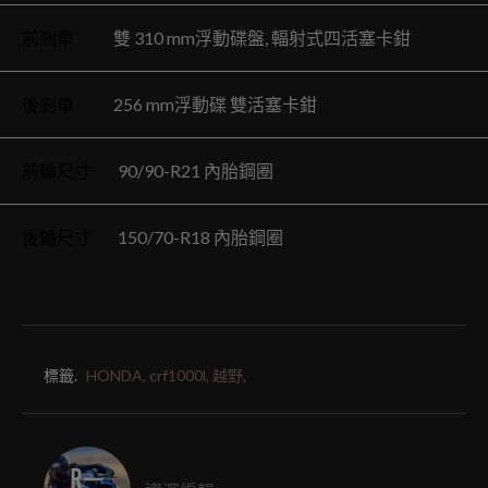
前剎車
雙 310 mm浮動碟盤, 輻射式四活塞卡鉗
後剎車
256 mm浮動碟 雙活塞卡鉗
前輪尺寸
90/90-R21 內胎鋼圈
後輪尺寸
150/70-R18 內胎鋼圈
標籤.
HONDA,
crf1000l,
越野,