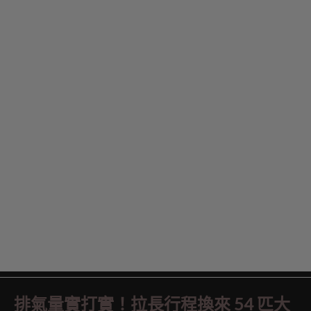
排氣量實打實！拉長行程換來 54 匹大