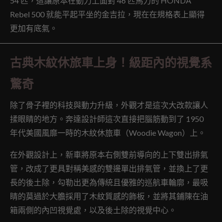
54 匹，這讓原本在動力上面對 46 匹馬力的 HONDA
Rebel 500 就能平起平坐的金吉拉，現在在規格表上顯得
更加有底氣。
古典木紋休旅車上身！級距內的視覺系
驚奇
除了骨子裡的科技與動力升級，外觀才是這次大改款讓人
揉眼睛的地方。奔達設計師這次直接把腦筋動到了 1950
年代美國風靡一時的木紋休旅車（Woodie Wagon）上。
在外觀設計上，新車將原本右側雙前導向的上下雙出排氣
管，改成了更具對稱美感的雙邊單出排氣管，並換上了更
長的後土除，勾勒出更為傳統且優雅的巡航車輪廓，最吸
睛的莫過於大膽採用了木紋質感的飾板，並將其鋪陳在油
箱兩側的內凹視覺處，以及後土除的視覺中心。