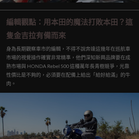
編輯觀點：用本田的魔法打敗本田？這
隻金吉拉有備而來
身為長期觀察車市的編輯，不得不說奔達這幾年在巡航車
市場的視覺操作確實非常精準，他們深知新興品牌要在成
熟市場與 HONDA Rebel 500 這種萬年長青樹競爭，光靠
性價比是不夠的，必須要在配備上給出「給好給滿」的牛
肉。