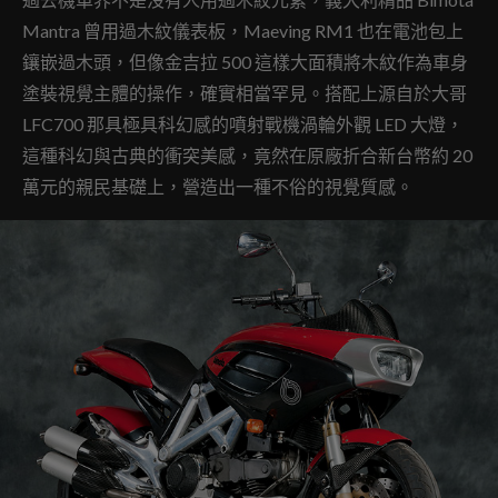
Mantra 曾用過木紋儀表板，Maeving RM1 也在電池包上
鑲嵌過木頭，但像金吉拉 500 這樣大面積將木紋作為車身
塗裝視覺主體的操作，確實相當罕見。搭配上源自於大哥
LFC700 那具極具科幻感的噴射戰機渦輪外觀 LED 大燈，
這種科幻與古典的衝突美感，竟然在原廠折合新台幣約 20
萬元的親民基礎上，營造出一種不俗的視覺質感。