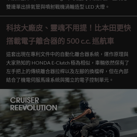
雙邊單出排氣管與噴射戰機渦輪造型 LED 大燈。
科技大廠皮、靈魂不用提！比本田更快
搭載電子離合器的 500 c.c. 巡航車
這套出現在專利文件中的自動化離合器系統，運作原理與
大家熟知的 HONDA E-Clutch 極為相似，車輛依然保有了
左手把上的傳統離合器拉桿以及左腳的換檔桿，但在內部
結合了機電伺服馬達系統與獨立的電子控制單元。