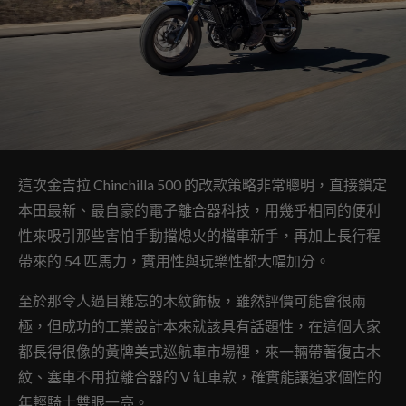
這次金吉拉 Chinchilla 500 的改款策略非常聰明，直接鎖定
本田最新、最自豪的電子離合器科技，用幾乎相同的便利
性來吸引那些害怕手動擋熄火的檔車新手，再加上長行程
帶來的 54 匹馬力，實用性與玩樂性都大幅加分。
至於那令人過目難忘的木紋飾板，雖然評價可能會很兩
極，但成功的工業設計本來就該具有話題性，在這個大家
都長得很像的黃牌美式巡航車市場裡，來一輛帶著復古木
紋、塞車不用拉離合器的 V 缸車款，確實能讓追求個性的
年輕騎士雙眼一亮。