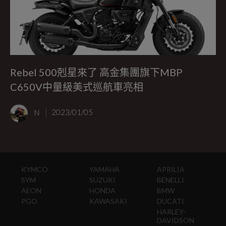
Rebel 500剋星來了 高金集團旗下MBP
C650V中量級美式巡航車亮相
N
2023/01/05
KYMCO
YAMAHA
APRILIA
SYM
SUZUKI
BENELLI
AEON
HONDA
BMW
PGO
KAWASAKI
DUCATI
HARLEY-
DAVIDSON