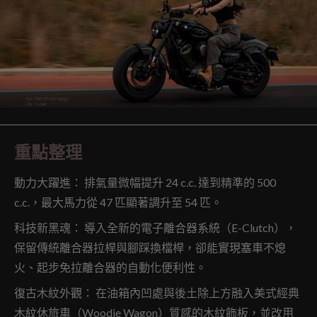
重點整理
動力大躍進： 排氣量微幅提升 24 c.c. 達到精準的 500
c.c.，最大馬力從 47 匹顯著調升至 54 匹。
科技新黑魂： 導入全新的電子離合器系統（E-Clutch），
保留傳統離合器拉桿與腳踩換檔桿，卻能實現塞車不熄
火、起步免拉離合器的自動化便利性。
復古木紋外觀： 在油箱內凹處與後土除上方融入美式經典
木紋休旅車（Woodie Wagon）質感的木紋飾板，並改用