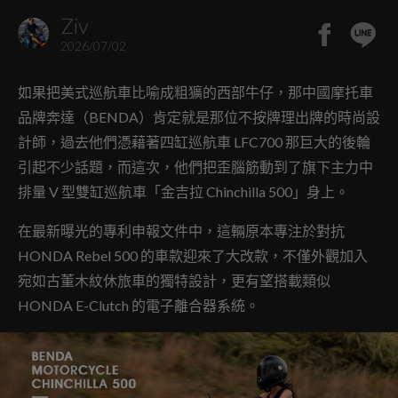
Ziv
2026/07/02
如果把美式巡航車比喻成粗獷的西部牛仔，那中國摩托車
品牌奔達（BENDA）肯定就是那位不按牌理出牌的時尚設
計師，過去他們憑藉著四缸巡航車 LFC700 那巨大的後輪
引起不少話題，而這次，他們把歪腦筋動到了旗下主力中
排量 V 型雙缸巡航車「金吉拉 Chinchilla 500」身上。
在最新曝光的專利申報文件中，這輛原本專注於對抗
HONDA Rebel 500 的車款迎來了大改款，不僅外觀加入
宛如古董木紋休旅車的獨特設計，更有望搭載類似
HONDA E-Clutch 的電子離合器系統。