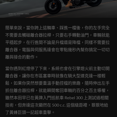
簡單來說，當你跨上這輛車、踩進一檔後，你的左手完全
不需要去觸碰離合器拉桿，只要右手轉動油門，車輛就能
平穩起步，在行進間不論是升檔還是降檔，同樣不需要拉
離合器，電腦與伺服馬達會在零點幾秒內幫你搞定一切切
離與接合的動作。
當你遇到紅燈停了下來，系統也會在引擎熄火前主動切開
離合器，讓你在市區塞車時就像在騎大型速克達一樣輕
鬆，如果你突然想要重溫手動控檔的樂趣，隨時伸出左手
抓住離合器拉桿，就能瞬間奪回車輛的百分之百主導權，
雖然本田早已在黃牌入門巡航車 Rebel 300 上測試過相關
技術，但奔達這次顯然在 500 c.c. 這個級距裡，狠狠地給
了黃蜂巨頭一記超車重擊。