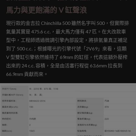
馬力與更飽滿的 V 缸聲浪
現行款的金吉拉 Chinchilla 500 雖然名字叫 500，但實際排
氣量其實是 475.6 c.c.，最大馬力僅有 47 匹。在大改款車
型中，工程師透過微調引擎內部設定，將排氣量真正補足
到了 500 c.c.；根據曝光的引擎代號「2V69」來看，這顆
V 型雙缸引擎依然維持了 69mm 的缸徑，代表這額外壓榨
出來的 24 c.c. 容積，全是由活塞行程從 63.6mm 拉長到
66.9mm 貢獻而來。