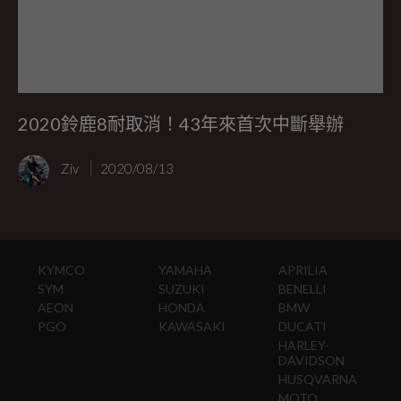
2020鈴鹿8耐取消！43年來首次中斷舉辦
Ziv
2020/08/13
KYMCO
YAMAHA
APRILIA
SYM
SUZUKI
BENELLI
AEON
HONDA
BMW
PGO
KAWASAKI
DUCATI
HARLEY-
DAVIDSON
HUSQVARNA
MOTO