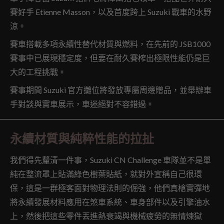
賽好手 Etienne Masson，以及首度跨上 Suzuki 戰車的水野
涼。
賽車搭載多項永續性替代材質與燃料，在先前的 JSB1000
賽事中已展現穩定度，但要在耐久賽榨出極限性能仍是巨
大的工程挑戰。
賽事期間 Suzuki 官方攤位將發放專屬周邊贈品，並舉辦車
手對談與實車展示，車迷絕對不容錯過。
永續材質與純粹性能的拉扯
我們得先釐清一件事，Suzuki CN Challenge 車隊並不是單
純在整流罩上貼滿綠色樹葉貼紙，就對外宣稱自己很環
保，這是一群極客面對物理法則的倔強，他們真槍實彈地
將永續發展材料應用在煞車系統、車身部件以及引擎油水
上，然後把這些零件丟進熱衰竭與機械疲勞的無情煉獄