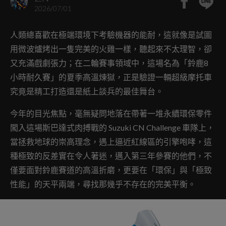
2026/07/01
人類總喜歡在極端環境下考驗機器的能耐，這就像是試圖
用微波爐烤出一隻完美的火雞一樣，聽起來不太理智，卻
又充滿戲劇張力；在二輪賽事領域中，這場名為「鈴鹿8
小時耐久賽」的夏季高溫煉獄，正是驗證一輛超級摩托車
究竟是精工打造還是紙上談兵的最佳舞台。
今年的目光焦點，毫無疑問地落在帶著一堆永續環保零件
闖入這場斯巴達式肉搏戰的 Suzuki CN Challenge 車隊上，
當拯救地球的崇高理念，遇上逼近紅線區的引擎咆哮，這
種極致的反差實在令人著迷，邁入第三年參賽的他們，不
僅要面對鈴鹿賽道的高溫折磨，更要在「環保」與「極致
性能」的天平兩端，尋找那幾乎不存在的完美平衡。