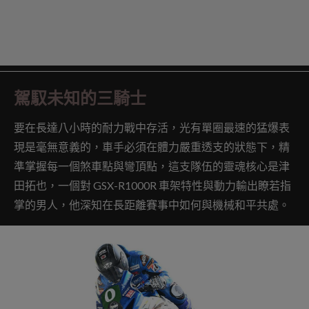
駕馭未知的三騎士
要在長達八小時的耐力戰中存活，光有單圈最速的猛爆表
現是毫無意義的，車手必須在體力嚴重透支的狀態下，精
準掌握每一個煞車點與彎頂點，這支隊伍的靈魂核心是津
田拓也，一個對 GSX-R1000R 車架特性與動力輸出瞭若指
掌的男人，他深知在長距離賽事中如何與機械和平共處。