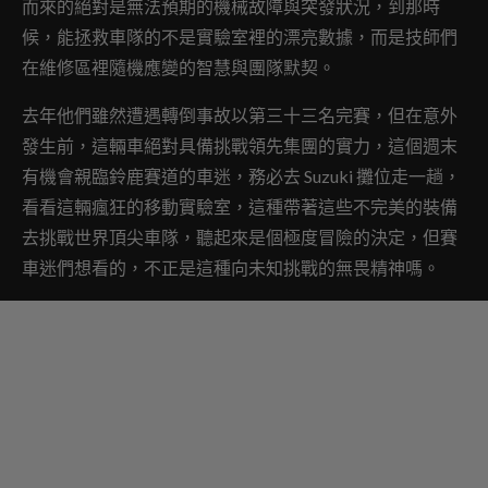
而來的絕對是無法預期的機械故障與突發狀況，到那時
候，能拯救車隊的不是實驗室裡的漂亮數據，而是技師們
在維修區裡隨機應變的智慧與團隊默契。
去年他們雖然遭遇轉倒事故以第三十三名完賽，但在意外
發生前，這輛車絕對具備挑戰領先集團的實力，這個週末
有機會親臨鈴鹿賽道的車迷，務必去 Suzuki 攤位走一趟，
看看這輛瘋狂的移動實驗室，這種帶著這些不完美的裝備
去挑戰世界頂尖車隊，聽起來是個極度冒險的決定，但賽
車迷們想看的，不正是這種向未知挑戰的無畏精神嗎。