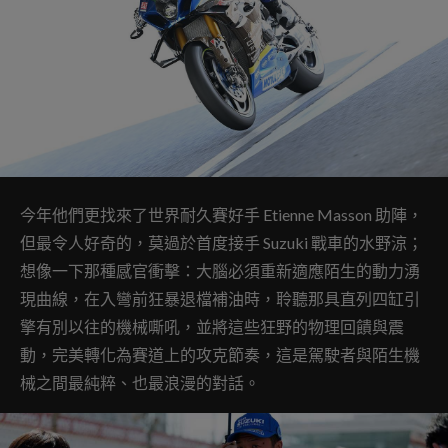
今年他們更找來了世界耐久賽好手 Etienne Masson 助陣，
但最令人好奇的，莫過於首度接手 Suzuki 戰車的水野涼；
想像一下那種感官衝擊：大腦必須重新適應陌生的動力湧
現曲線，在入彎前狂暴退檔補油時，聆聽那具直列四缸引
擎有別以往的機械嘶吼，並將這些狂野的物理回饋與震
動，完美轉化為賽道上的攻克節奏，這是駕駛者與陌生機
械之間最純粹、也最浪漫的對話。