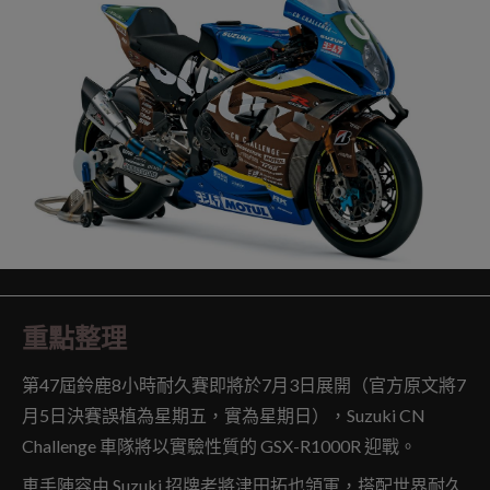
重點整理
第47屆鈴鹿8小時耐久賽即將於7月3日展開（官方原文將7
月5日決賽誤植為星期五，實為星期日），Suzuki CN
Challenge 車隊將以實驗性質的 GSX-R1000R 迎戰。
車手陣容由 Suzuki 招牌老將津田拓也領軍，搭配世界耐久