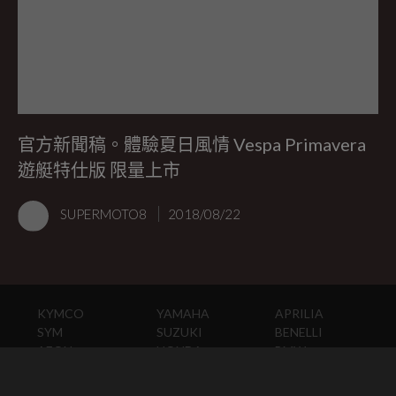
官方新聞稿。體驗夏日風情 Vespa Primavera
遊艇特仕版 限量上市
SUPERMOTO8
2018/08/22
KYMCO
YAMAHA
APRILIA
SYM
SUZUKI
BENELLI
AEON
HONDA
BMW
PGO
KAWASAKI
DUCATI
HARLEY-