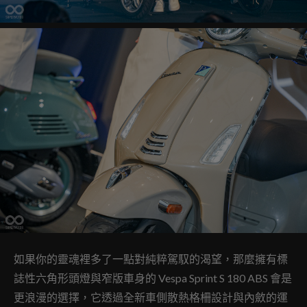
如果你的靈魂裡多了一點對純粹駕馭的渴望，那麼擁有標
誌性六角形頭燈與窄版車身的 Vespa Sprint S 180 ABS 會是
更浪漫的選擇，它透過全新車側散熱格柵設計與內斂的運