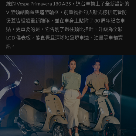
線的 Vespa Primavera 180 ABS，這台車換上了全新設計的
V 型領結飾蓋與造型輪框，前置物掛勾與新式樣排氣管防
燙蓋皆經過重新雕琢，並在車身上貼附了 80 周年紀念車
貼，更重要的是，它告別了過往類比指針，升級為全彩
LCD 儀表板，能直覺且清晰地呈現車速、油量等車輛資
訊。