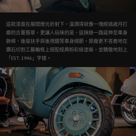
這款漆面在展間燈光折射下，溫潤得就像一塊經過歲月打
磨的古董翡翠，更讓人玩味的是，這抹綠一路延伸至車身
飾條、後座扶手與後視鏡等車身細節，原廠更不吝嗇地在
鑽石切割工藝輪框上搭配經典粉彩綠塗裝，並驕傲地刻上
「EST. 1946」字樣。