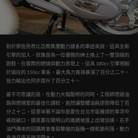
對於那些熟悉比亞喬集團動力譜系的車迷來說，這具全新
引擎的加入，就像是為一位優雅的紳士換上了一雙頂級的
跑鞋，在實際的燃燒與動力表現上，這具 180cc 引擎相較
於過往的 150cc 車系，最大馬力直接暴漲了百分之二十，
扭力輸出也同步提升了百分之十。
最不可思議的是，在動力大幅壓榨的同時，工程師透過油
路與燃燒室的最佳化調校，竟然讓整體油耗逆勢降低了百
分之十二，這意味著不論你是要在台北市區擁擠的車流中
尋找破口，還是要在陽明山的連續坡道上出彎加速，右手
油門傳來的回饋將會像狙擊槍的扳機一樣乾脆利落，動力
充沛且毫不拖泥帶水。