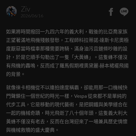
Ziv
2026/06/16
如果將時間撥回一九四六年的義大利，戰後的比亞喬家族
正望著滿地飛機殘骸發愁，工程師科拉蒂諾·達斯卡尼奧極
度厭惡當時檔車那種需要跨騎、滿身油污且鏈條吵雜的設
計，於是它順手勾勒出了一隻「大黃蜂」。這隻蜂不僅沒
有飛機的轟鳴，反而成了羅馬假期裡奧黛麗·赫本裙襬飛揚
的背景。
就像徠卡相機從不以連拍速度稱霸，卻能用那一口機械快
門聲鎖住一個世紀的時光一樣，Vespa 從來都不是單純的
代步工具，它是移動的現代藝術，是把鋼鐵與美學縫合在
一起的機械奇蹟，時光飛逝了八十個年頭，這隻義大利大
黃蜂不僅沒有老去，反而在台灣迎來了一場兼具歷史情懷
與機械救贖的盛大慶典。