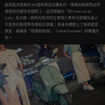
談到這次發表的 80 週年限定珍藏系列，懂車的極客們必然
會把目光鎖定在細節上，這次原廠以「80 Years of an
Icon」為主題，將時光倒流回五零與六零年代那種充滿人
文氣息的簡潔單色調設計語彙；車身本體披上了極具歷史
厚度、被稱為「經典粉彩綠」（Verde Pastello）的專屬外
衣。