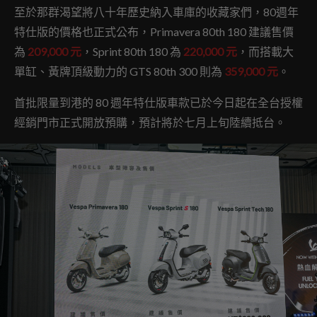
至於那群渴望將八十年歷史納入車庫的收藏家們，80週年
特仕版的價格也正式公布，Primavera 80th 180 建議售價
為
209,000 元
，Sprint 80th 180 為
220,000 元
，而搭載大
單缸、黃牌頂級動力的 GTS 80th 300 則為
359,000 元
。
首批限量到港的 80 週年特仕版車款已於今日起在全台授權
經銷門市正式開放預購，預計將於七月上旬陸續抵台。