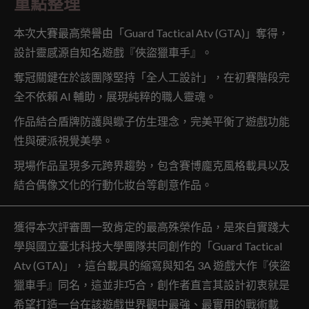
重點整理
本次大賽最高榮譽由「Guard Tactical Atv (GTA)」奪得，
設計靈感源自知名遊戲『俠盜獵車手』。
奪冠關鍵在於該團隊堅持「全人工設計」，在初賽階段完
全不依賴 AI 輔助，展現純粹的職人靈魂。
作品結合盾牌防護與蠍子仿生理念，完美平衡了遊戲功能
性與硬派視覺美學。
現場作品呈現多元跨界趨勢，包含賽博龐克風格載具以及
結合偶像文化的行動化妝台等創意作品。
獲得本次評審團一致肯定的最高殊榮作品，是來自實踐大
學與國立臺北科技大學團隊共同創作的「Guard Tactical
Atv (GTA)」，這台載具的縮寫與知名 3A 遊戲大作『俠盜
獵車手』同名，這並非巧合，創作者直言其設計初衷就是
希望打造一台在該遊戲世界觀中最強、最實用的戰術載