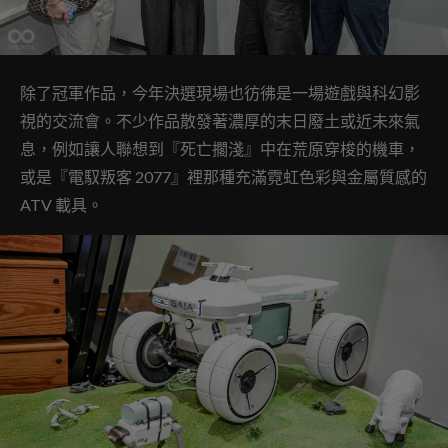
除了冠軍作品，今年決選現場也彷彿是一場遊戲與科幻影
視的交流會。不少作品散發著濃厚的末日廢土或近未來氣
息，例如讓人聯想到『死亡擱淺』中在荒原穿梭的機車，
或是『電馭叛客 2077』裡那種充滿霓虹色彩與金屬質感的
ATV 載具。