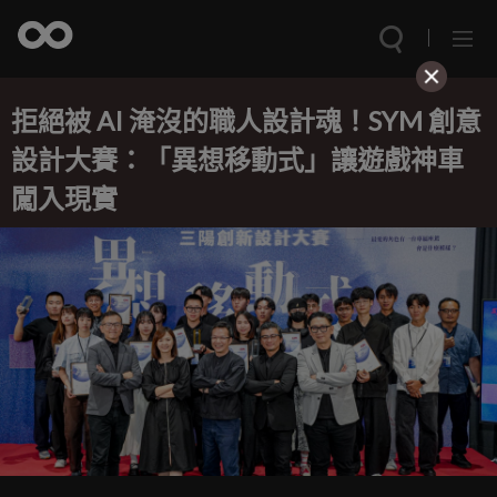
拒絕被 AI 淹沒的職人設計魂！SYM 創意
設計大賽：「異想移動式」讓遊戲神車
闖入現實