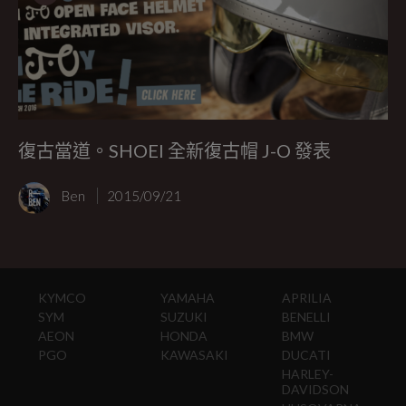
復古當道。SHOEI 全新復古帽 J-O 發表
Ben
2015/09/21
KYMCO
YAMAHA
APRILIA
SYM
SUZUKI
BENELLI
AEON
HONDA
BMW
PGO
KAWASAKI
DUCATI
HARLEY-
DAVIDSON