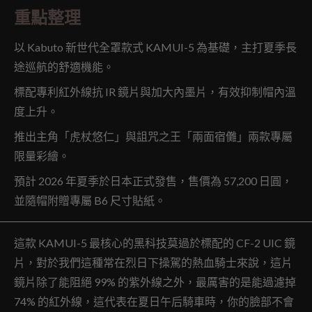
重點整理
以 Kabuto 新世代全罩款式 KAMUI-5 為基礎，主打夏季長
途巡航的舒適機能。
標配專利紅外線抗 IR 鏡片與加大內墨片，有效抑制帽內溫
度上升。
推出主角「虎杖悠仁」與詛咒之王「兩面宿儺」兩款專屬
限量彩繪。
預計 2026 年夏季於日本正式發售，售價為 57,200 日圓，
並隨帽附贈專屬 B6 尺寸貼紙。
這款 KAMUI-5 最核心的黑科技莫過於標配的 CF-2 UIC 鏡
片，對於我們這種常在烈日下操駕的熱血騎士來說，這片
鏡片除了能阻絕 99% 的紫外線之外，最厲害的是能過濾掉
74% 的紅外線，這代表在夏日午后騎車時，你的臉部不會