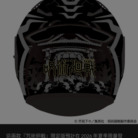
這兩款『咒術迴戰』限定版預計在 2026 年夏季限量發