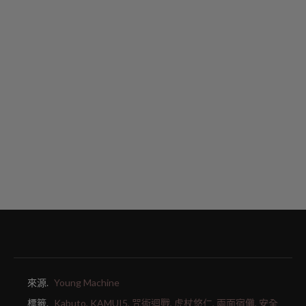
來源.
Young Machine
標籤.
Kabuto,
KAMUI5,
咒術迴戰,
虎杖悠仁,
兩面宿儺,
安全