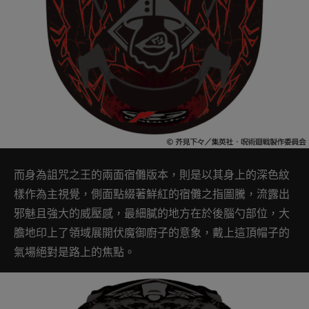
而身為詛咒之王的兩面宿儺版本，則是以其身上的深色紋
樣作為主視覺，側面點綴著鮮紅的宿儺之指圖騰，流露出
邪魅且強大的威壓感，最細膩的地方在於後腦勺部位，大
膽地印上了領域展開伏魔御廚子的意象，戴上這頂帽子的
氣場絕對是路上的焦點。