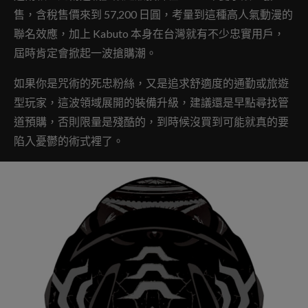
售，含稅售價來到 57,200 日圓，考量到這種高人氣動漫的
聯名效應，加上 Kabuto 本身在台灣就有不少忠實用戶，
屆時肯定會掀起一波搶購潮。
如果你是咒術的死忠粉絲，又是追求舒適度的通勤或旅遊
型玩家，這波領域展開的裝備升級，建議還是早點尋找管
道預購，否則限量是殘酷的，到時候沒買到可能就真的要
陷入憂鬱的術式裡了。