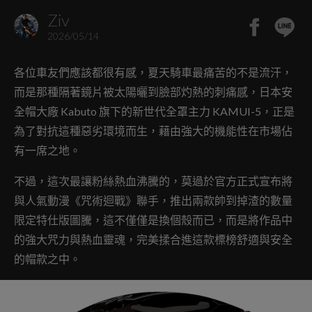
Ziv
2026/05/14
各位車友們應該都很有感，夏天騎車最痛苦的不是流汗，
而是那種隔著鏡片被太陽曬到臉部灼熱的刺痛感，日本安
全帽大廠 Kabuto 旗下的新世代全罩主力 KAMUI-5，正是
為了對抗這種惡劣環境而生，藉由強大的機能性在市場佔
有一席之地。
不過，這次最讓粉絲熱血沸騰的，莫過於官方正式宣布將
與人氣動漫《咒術迴戰》聯手，推出兩款帥到掉渣的數量
限定特仕版圖騰，這不僅僅是換個殼而已，而是將作品中
的強大咒力與熱血靈魂，完美揉合進這款標榜舒適與安全
的帽款之中。