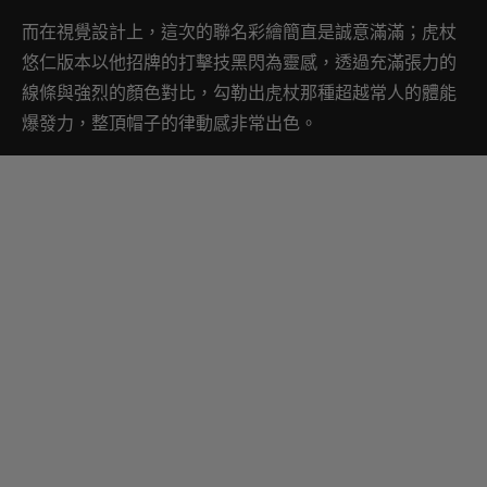
而在視覺設計上，這次的聯名彩繪簡直是誠意滿滿；虎杖
悠仁版本以他招牌的打擊技黑閃為靈感，透過充滿張力的
線條與強烈的顏色對比，勾勒出虎杖那種超越常人的體能
爆發力，整頂帽子的律動感非常出色。