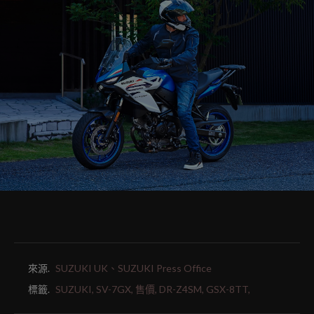
來源.
SUZUKI UK、SUZUKI Press Office
標籤.
SUZUKI,
SV-7GX,
售價,
DR-Z4SM,
GSX-8TT,