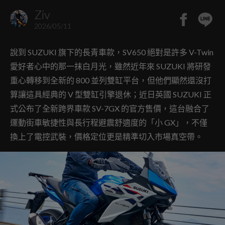
Ziv
2026/05/11
說到 SUZUKI 旗下的長青車款，SV650 絕對是許多 V-Twin
愛好者心中的那一抹白月光，雖然近年來 SUZUKI 將研發
重心轉移到全新的 800 並列雙缸平台，但他們顯然還沒打
算讓這具經典的 V 型雙缸引擎退休；近日英國 SUZUKI 正
式公布了全新跨界車款 SV-7GX 的官方售價，這台融合了
運動街車敏捷性與長行程避震舒適度的「小 GX」，不僅
換上了電控武裝，價格定位更是精準切入市場真空帶。