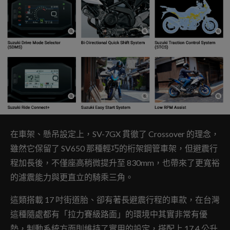
在車架、懸吊設定上，SV-7GX 貫徹了 Crossover 的理念，
雖然它保留了 SV650 那種輕巧的桁架鋼管車架，但避震行
程加長後，不僅座高稍微提升至 830mm，也帶來了更寬裕
的濾震能力與更直立的騎乘三角。
這類搭載 17 吋街道胎、卻有著長避震行程的車款，在台灣
這種隨處都有「拉力賽級路面」的環境中其實非常有優
勢，制動系統方面則維持了實用的設定，搭配上 17.4 公升