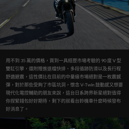
用不到 35 萬的價格，買到一具經歷市場考驗的 90 度 V 型
雙缸引擎，還附贈進退檔快排、多段循跡防滑以及長行程
舒適避震，這性價比在目前的中量級市場絕對是一枚震撼
彈，對於那些受夠了市區坑洞，懷念 V-Twin 鼓動感又想要
現代化電控輔助的朋友來說，這台日系跨界新星絕對值得
你捏緊錢包好好期待，剩下的就看台鈴機車什麼時候發布
好消息了。