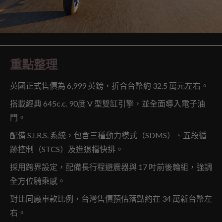
重點整理
英國正式售價為 6,999 英鎊，折合台幣約 32.5 萬元左右。
搭載經典 645c.c. 90度 V 型雙缸引擎，並全面導入電子油
門。
配備 S.I.R.S. 系統，包含三種動力模式（SDMS）、五段循
跡控制（STCS）及進退檔快排。
採用跨界設定，配備長行程避震器與 17 吋前後輪組，強調
全方位騎乘感。
對比同廠車款比例，台灣售價預估落點約在 34 萬新台幣左
右。