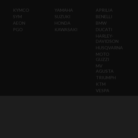
KYMCO
YAMAHA
APRILIA
SYM
SUZUKI
BENELLI
AEON
HONDA
BMW
PGO
KAWASAKI
DUCATI
HARLEY-
DAVIDSON
HUSQVARNA
MOTO
GUZZI
MV
AGUSTA
TRIUMPH
KTM
VESPA
ABOUT
CONTACT
Copyright © 2018 Supermoto8