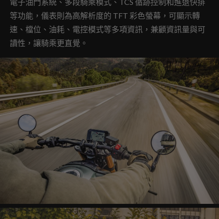
電子油門系統、多段騎乘模式、TCS 循跡控制和進退快排
等功能，儀表則為高解析度的 TFT 彩色螢幕，可顯示轉
速、檔位、油耗、電控模式等多項資訊，兼顧資訊量與可
讀性，讓騎乘更直覺。