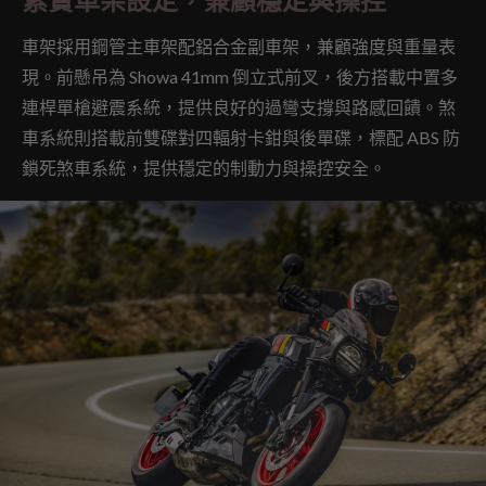
車架採用鋼管主車架配鋁合金副車架，兼顧強度與重量表
現。前懸吊為 Showa 41mm 倒立式前叉，後方搭載中置多
連桿單槍避震系統，提供良好的過彎支撐與路感回饋。煞
車系統則搭載前雙碟對四輻射卡鉗與後單碟，標配 ABS 防
鎖死煞車系統，提供穩定的制動力與操控安全。