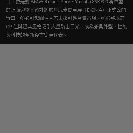
口，更是對 BMW R nineT Pure、Yamaha XSR900 等車型
的正面迎擊。預計將於年底米蘭車展（EICMA）正式公開
實車，勢必引起關注。若未來引進台灣市場，勢必將以高
CP 值與經典風格吸引大量騎士目光，成為兼具外型、性能
與科技的全新復古街車代表。