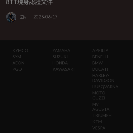
8TT現身認證文件
Ziv
2025/06/17
KYMCO
YAMAHA
APRILIA
SYM
SUZUKI
BENELLI
AEON
HONDA
BMW
PGO
KAWASAKI
DUCATI
HARLEY-
DAVIDSON
HUSQVARNA
MOTO
GUZZI
MV
AGUSTA
TRIUMPH
KTM
VESPA