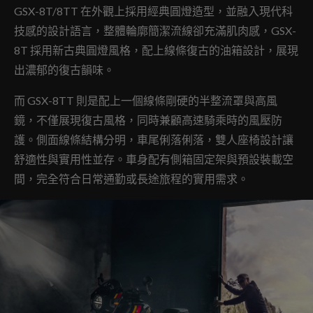
GSX-8T/8TT 在外觀上採用經典圓燈造型，並融入現代科
技感的設計語言，整體輪廓簡潔流線卻充滿肌肉感，GSX-
8T 採用新古典圓燈風格，配上線條復古的油箱設計，展現
出濃郁的復古韻味。
而 GSX-8TT 則是配上一個線條剛硬的半整流罩與高風
鏡，不僅展現復古風格，同時兼顧高速騎乘時的風壓防
護。側面線條結構分明，車尾俐落俐落，雙人座椅設計讓
舒適性與實用性並存。車身配有側箱固定架與預設裝載空
間，完全符合日常通勤或長途旅程的實用需求。