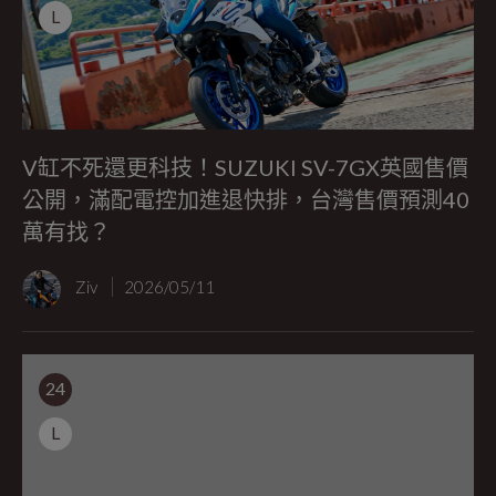
L
V缸不死還更科技！SUZUKI SV-7GX英國售價
公開，滿配電控加進退快排，台灣售價預測40
萬有找？
Ziv
2026/05/11
24
L