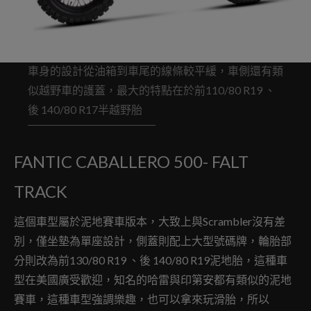
車身的設計從油箱到車尾的線條較平緩，車側還有類
似越野車的護蓋，最大的特點在於前110/80 R19 、
後 140/80 R17半越野胎
FANTIC CABALLERO 500- FALT
TRACK
這個車型屬於泥地賽車版本，大致上與Scrambler沒有差
別，僅坐墊為單座設計，側蓋則配上大型號碼牌，輪胎部
分則改為前130/80 R19 、後 140/80 R19泥地胎，這種車
型在美國廣受歡迎，知名的哈雷與印第安都有類似的泥地
賽車，這種車型強調樂趣，也可以拿來玩滑胎，所以