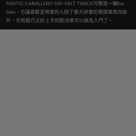
FANTIC CABALLERO 500- FALT TRACK可算是一輛fun
bike，也讓喜歡泥地車的人除了拿大排量的美國車來改裝
外，也有輕巧又好上手的歐洲車可以做為入門了。