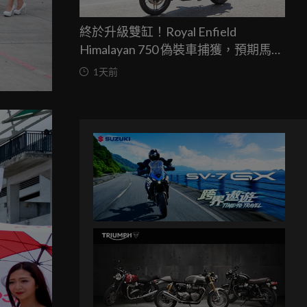
終於升級雙缸！Royal Enfield
Himalayan 750 偽裝車捕獲，預期馬力
突破67匹，最快米蘭車展亮相
1天前