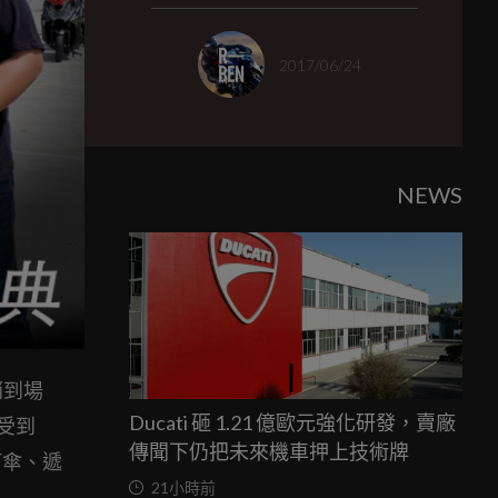
2017/06/24
NEWS
銷到場
Ducati 砸 1.21 億歐元強化研發，賣廠
受到
傳聞下仍把未來機車押上技術牌
打傘、遞
21小時前