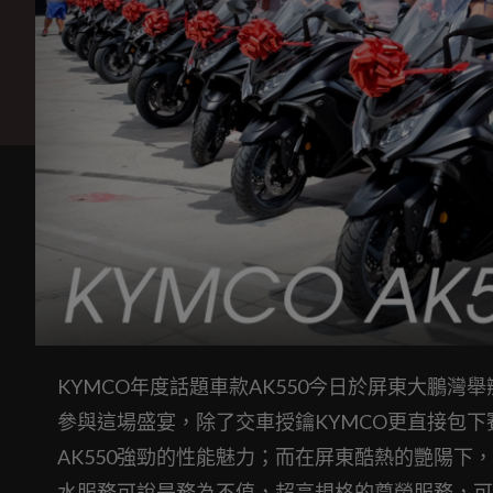
KYMCO年度話題車款AK550今日於屏東大鵬灣舉
參與這場盛宴，除了交車授鑰KYMCO更直接包
AK550強勁的性能魅力；而在屏東酷熱的艷陽下，KY
水服務可說是務為不值，超高規格的尊榮服務，可