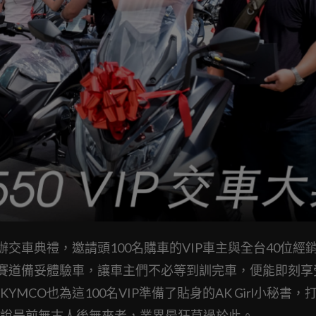
辦交車典禮，邀請頭100名購車的VIP車主與全台40位經
下賽道備妥體驗車，讓車主們不必等到訓完車，便能即刻享
MCO也為這100名VIP準備了貼身的AK Girl小秘書，
說是前無古人後無來者，業界最狂莫過於此。