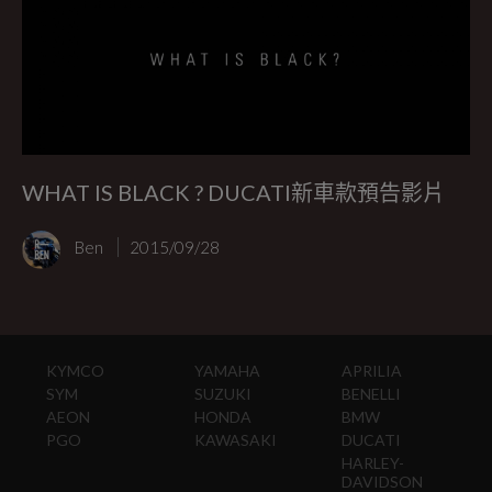
WHAT IS BLACK ? DUCATI新車款預告影片
Ben
2015/09/28
KYMCO
YAMAHA
APRILIA
SYM
SUZUKI
BENELLI
AEON
HONDA
BMW
PGO
KAWASAKI
DUCATI
HARLEY-
DAVIDSON