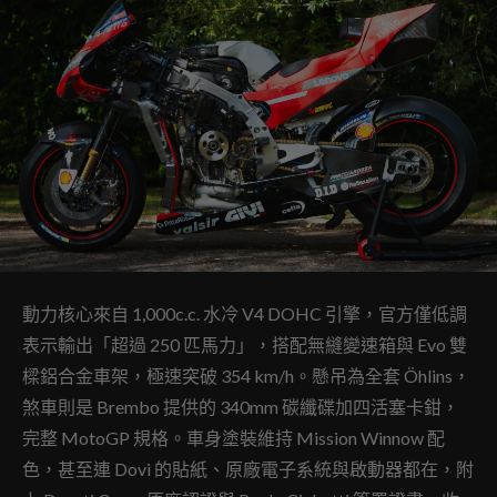
動力核心來自 1,000c.c. 水冷 V4 DOHC 引擎，官方僅低調
表示輸出「超過 250 匹馬力」，搭配無縫變速箱與 Evo 雙
樑鋁合金車架，極速突破 354 km/h。懸吊為全套 Öhlins，
煞車則是 Brembo 提供的 340mm 碳纖碟加四活塞卡鉗，
完整 MotoGP 規格。車身塗裝維持 Mission Winnow 配
色，甚至連 Dovi 的貼紙、原廠電子系統與啟動器都在，附