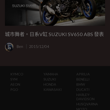
城市舞者。日系V缸 SUZUKI SV650 ABS 發表
Ben
2015/12/04
KYMCO
YAMAHA
APRILIA
SYM
SUZUKI
BENELLI
AEON
HONDA
BMW
PGO
KAWASAKI
DUCATI
HARLEY-
DAVIDSON
HUSQVARNA
MOTO