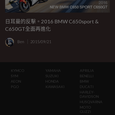
日耳曼的反擊。2016 BMW C650sport &
C650GT全面再進化
Ben
2015/09/21
KYMCO
YAMAHA
APRILIA
SYM
SUZUKI
BENELLI
AEON
HONDA
BMW
PGO
KAWASAKI
DUCATI
HARLEY-
DAVIDSON
HUSQVARNA
MOTO
GUZZI