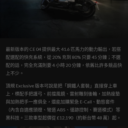
最新版本的 CE 04 提供最大 41.6 匹馬力的動力輸出，若搭
配選配的快充系統，從 20% 充到 80% 只要 45 分鐘；不選
配的話，完全充滿則要 4 小時 20 分鐘，依舊比許多競品快
上不少。
頂規 Exclusive 版本可說是把「鋼鐵人套裝」直接穿上車
上，標配手把護弓、前擋風鏡、雷射雕刻後輪，加熱座墊
與加熱把手一應俱全，還能加購緊急 E-Call、動態套件
（內含自適應頭燈、彎道 ABS、循跡控制、賽道模式）等
黑科技。三款車型起價從 £12,190（約新台幣 48 萬）起。