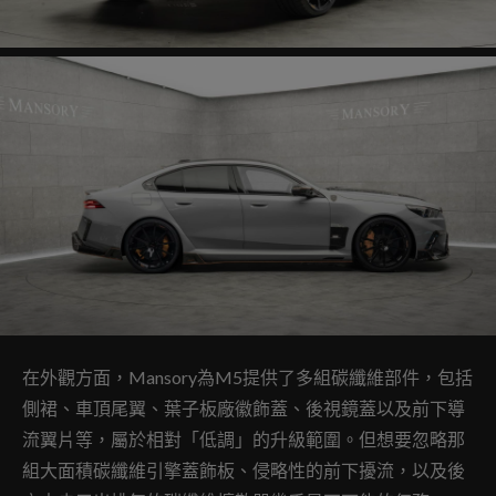
在外觀方面，Mansory為M5提供了多組碳纖維部件，包括
側裙、車頂尾翼、葉子板廠徽飾蓋、後視鏡蓋以及前下導
流翼片等，屬於相對「低調」的升級範圍。但想要忽略那
組大面積碳纖維引擎蓋飾板、侵略性的前下擾流，以及後