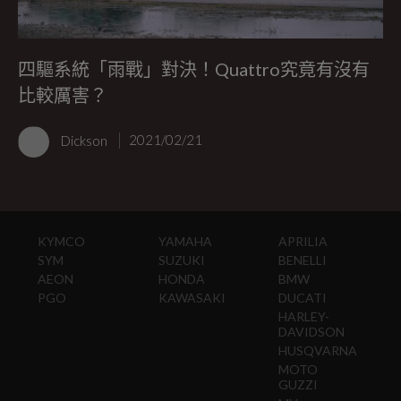
四驅系統「雨戰」對決！Quattro究竟有沒有
比較厲害？
Dickson
2021/02/21
KYMCO
YAMAHA
APRILIA
SYM
SUZUKI
BENELLI
AEON
HONDA
BMW
PGO
KAWASAKI
DUCATI
HARLEY-
DAVIDSON
HUSQVARNA
MOTO
GUZZI