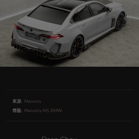
來源.
Mansory
標籤.
Mansory,
M5,
BMW,