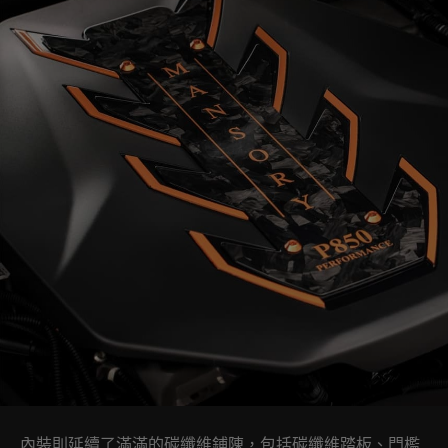
內裝則延續了滿滿的碳纖維鋪陳，包括碳纖維踏板、門檻