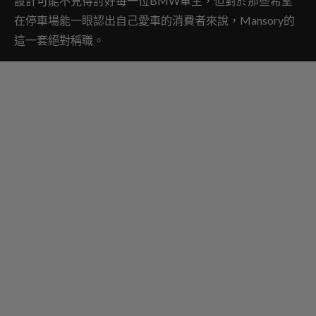
設計可能不見得討好每一位BMW車主，但對於那些希望
在停車場能一眼認出自己愛車的消費者來說，Mansory的
這一套絕對稱職。