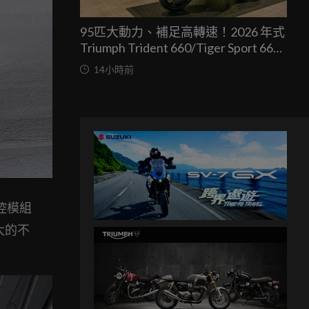
95匹大動力、補足高轉速！2026 年式
Triumph Trident 660/Tiger Sport 660
兩車均一價 39.9 萬台灣發表
14小時前
電控模組
大的不