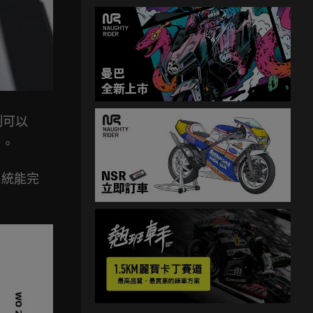
制可以
」。
系統能完