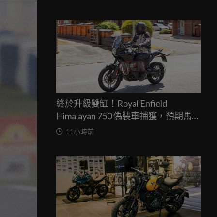
終於升級雙缸！Royal Enfield
Himalayan 750 偽裝車捕獲，預期馬力
突破67匹，最快米蘭車展亮相
11小時前