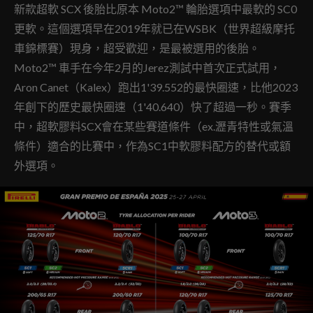
新款超軟 SCX 後胎比原本 Moto2™ 輪胎選項中最軟的 SC0
更軟。這個選項早在2019年就已在WSBK（世界超級摩托
車錦標賽）現身，超受歡迎，是最被選用的後胎。
Moto2™ 車手在今年2月的Jerez測試中首次正式試用，
Aron Canet（Kalex）跑出1'39.552的最快圈速，比他2023
年創下的歷史最快圈速（1'40.640）快了超過一秒。賽季
中，超軟膠料SCX會在某些賽道條件（ex.瀝青特性或氣溫
條件）適合的比賽中，作為SC1中軟膠料配方的替代或額
外選項。