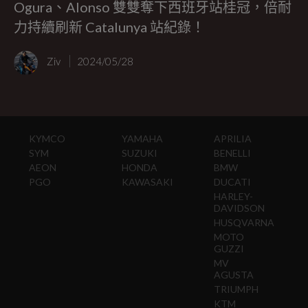
Ogura、Alonso 雙雙奪下西班牙站桂冠，倍耐
力持續刷新 Catalunya 站紀錄！
Ziv
2024/05/28
KYMCO
YAMAHA
APRILIA
SYM
SUZUKI
BENELLI
AEON
HONDA
BMW
PGO
KAWASAKI
DUCATI
HARLEY-
DAVIDSON
HUSQVARNA
MOTO
GUZZI
MV
AGUSTA
TRIUMPH
KTM