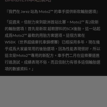
『我們在 Jerez 站為 Moto2™ 的車手提供新款輪胎選項』
「這週末，倍耐力來到歐洲首站比賽，Moto2™ 有2款新
的輪胎選項！首先是新款 超軟膠料的SCX後胎，這一站起
成爲Moto2™ 最軟的用胎方案選項。這個方案在
WSBK（世界超級摩托車錦標賽）已經採用多年，現在幾
乎成爲大家最常用的後胎選項，因為性能表現很好，所以
這次是Moto2™專用的新配方。車手們二月在這條賽道進
行過測試，成績表現不俗，而且倍耐力有很多這個輪胎選
項的數據資料。」