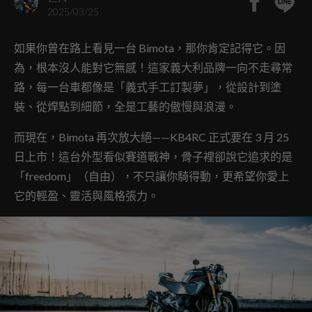
2025/03/25
如果你曾在路上看見一台 Bimota，那你肯定記得它。因
為，根本沒人能對它無感！這家義大利品牌一向不走尋常
路，每一台車都像是「義式手工訂製夢」，從設計到塗
裝、從焊點到細節，全是工藝的傲慢與浪漫。
而現在，Bimota 再次放大絕——KB4RC 正式要在 3 月 25
日上市！這台外型看似賽道戰神，骨子裡卻說它追求的是
「freedom」（自由），不只讓你騎得動，更希望你愛上
它的輕盈、靈活與風格張力。