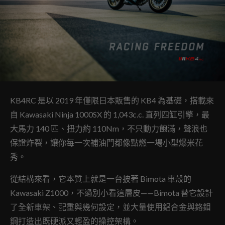
KB4RC 是以 2019 年僅限日本販售的 KB4 為基礎，搭載來
自 Kawasaki Ninja 1000SX 的 1,043c.c. 直列四缸引擎，最
大馬力 140 匹、扭力約 110Nm，不只動力飽滿，聲浪也
保證炸裂，讓你每一次補油門都像點燃一場小型爆米花
秀。
從結構來看，它本質上就是一台披著 Bimota 車殼的
Kawasaki Z1000，不過別小看這層皮——Bimota 替它設計
了全新車架、配重與幾何設定，並大量使用鋁合金與鉻鉬
鋼打造出既硬派又輕盈的操控架構。