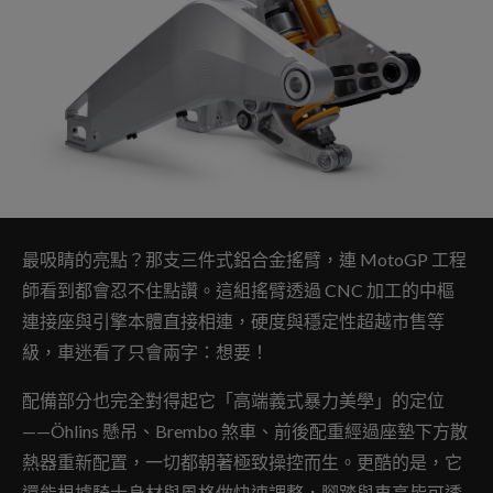
最吸睛的亮點？那支三件式鋁合金搖臂，連 MotoGP 工程
師看到都會忍不住點讚。這組搖臂透過 CNC 加工的中樞
連接座與引擎本體直接相連，硬度與穩定性超越市售等
級，車迷看了只會兩字：想要！
配備部分也完全對得起它「高端義式暴力美學」的定位
——Öhlins 懸吊、Brembo 煞車、前後配重經過座墊下方散
熱器重新配置，一切都朝著極致操控而生。更酷的是，它
還能根據騎士身材與風格做快速調整，腳踏與車高皆可透