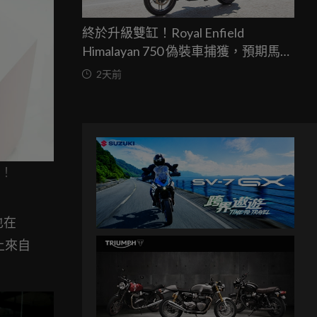
終於升級雙缸！Royal Enfield
Himalayan 750 偽裝車捕獲，預期馬力
突破67匹，最快米蘭車展亮相
2天前
車！
也在
上來自