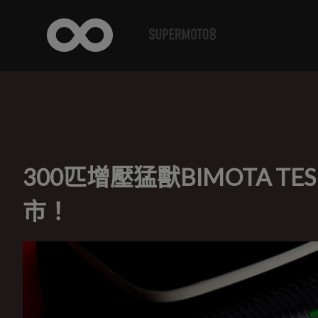
300匹增壓猛獸BIMOTA TE
市！