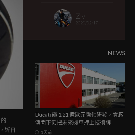
Ziv
2020/02/17
NEWS
Ducati 砸 1.21 億歐元強化研發，賣廠
名的
傳聞下仍把未來機車押上技術牌
獸，近日
1天前