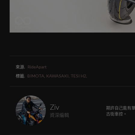
來源.
RideApart
標籤.
BIMOTA,
KAWASAKI,
TESI H2,
Ziv
期許自己能有
古街車控。
資深編輯