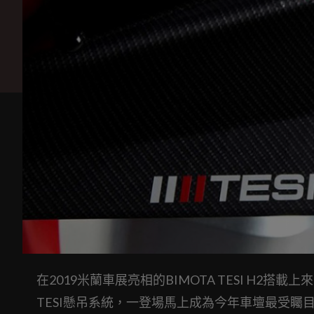
在2019米蘭車展亮相的BIMOTA TESI H2搭載上
TESI懸吊系統，一登場馬上成為今年車壇最受矚