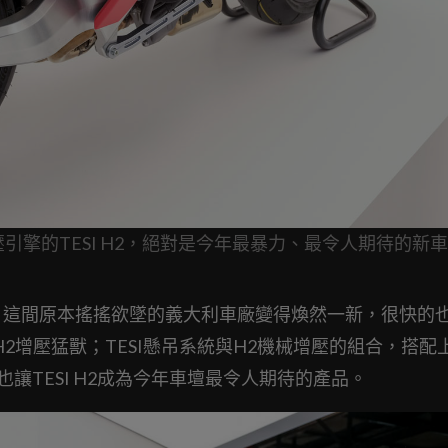
械增壓引擎的TESI H2，絕對是今年最暴力、最令人期待的新
9%之後，這間原本搖搖欲墜的義大利車廠變得煥然一新，很快的
 H2增壓猛獸；TESI懸吊系統與H2機械增壓的組合，搭配
也讓TESI H2成為今年車壇最令人期待的產品。