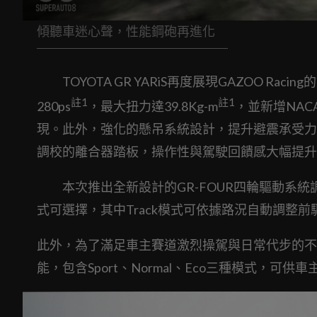
傾聽車迷心聲，性能鋼砲再進化
TOYOTA GR YARiS再度展現GAZOO Ra
註
1
註
1
280ps
，最大扭力達39.8Kg-m
，並新增NA
現。此外，強化的懸吊系統設計，提升避震承受力
調校的離合器踏板，操作性與駕駛回饋感大幅提升
本次推出全新設計的GR-FOUR四輪驅動系統調整模式
式可選擇，其中Track模式可依據路況自動調整
此外，為了滿足車主賽道激烈操駕與日常代步的不
能，包含Sport、Normal、Eco三種模式，可