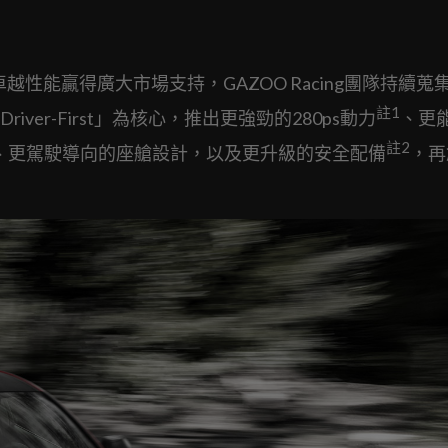
的卓越性能贏得廣大市場支持，GAZOO Racing團隊持續蒐
註
1
er-First」為核心，推出更強勁的280ps動力
、更
註
2
式、更駕駛導向的座艙設計，以及更升級的安全配備
，再