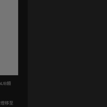
AUB類
霧燈移至