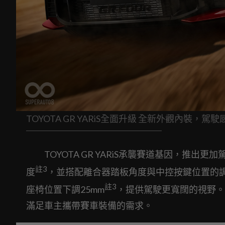
TOYOTA GR YARiS全面升級 全新外觀內裝，駕
TOYOTA GR YARiS承襲賽道基因，推出
註
3
度
，並搭配離合器踏板角度與中控按鍵位置的調
註
3
座椅位置下調25mm
，提供駕駛更寬闊的視野。
滿足車主攜帶賽車裝備的需求。