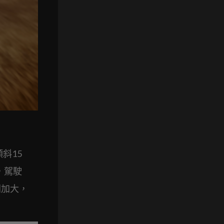
斜15
，駕駛
間加大，