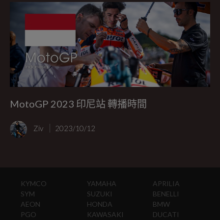
MotoGP 2023 印尼站 轉播時間
Ziv
2023/10/12
KYMCO
YAMAHA
APRILIA
SYM
SUZUKI
BENELLI
AEON
HONDA
BMW
PGO
KAWASAKI
DUCATI