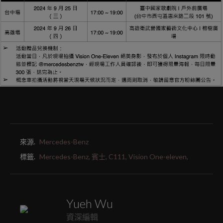
來源.
Mercedes-Benz
標籤.
Mercedes-Benz,
賓士,
C111,
Vision One-eleven,
Yueh Wu
資深編輯