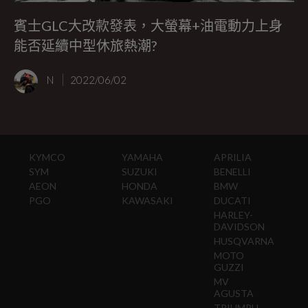
賓士GLC大改款發表，大螢幕+油電動力上身
能否延續中型休旅熱潮?
N
2022/06/02
KYMCO
YAMAHA
APRILIA
SYM
SUZUKI
BENELLI
AEON
HONDA
BMW
PGO
KAWASAKI
DUCATI
HARLEY-
DAVIDSON
HUSQVARNA
MOTO
GUZZI
MV
AGUSTA
TRIUMPH