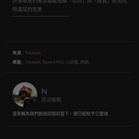
許多車友們應該都能理解「信仰」與「現實」無法同
時滿足的苦衷
來源.
Triumph
標籤.
Triumph,
Speed 400,
小排量,
熱銷,
N
資深編輯
當車輛為我們創造回憶的當下，便已經賦予它靈魂