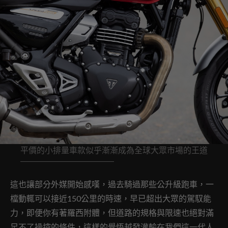
平價的小排量車款似乎漸漸成為全球大眾市場的王道
這也讓部分外媒開始感嘆，過去騎過那些公升級跑車，一
檔動輒可以接近150公里的時速，早已超出大眾的駕馭能
力，即便你有著羅西附體，但道路的規格與限速也絕對滿
足不了操控的條件，這樣的覺悟越發灌輸在我們這一代人