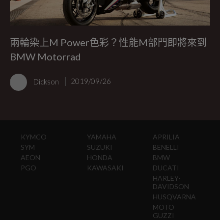
兩輪染上M Power色彩？性能M部門即將來到
BMW Motorrad
Dickson
2019/09/26
KYMCO
YAMAHA
APRILIA
SYM
SUZUKI
BENELLI
AEON
HONDA
BMW
PGO
KAWASAKI
DUCATI
HARLEY-
DAVIDSON
HUSQVARNA
MOTO
GUZZI