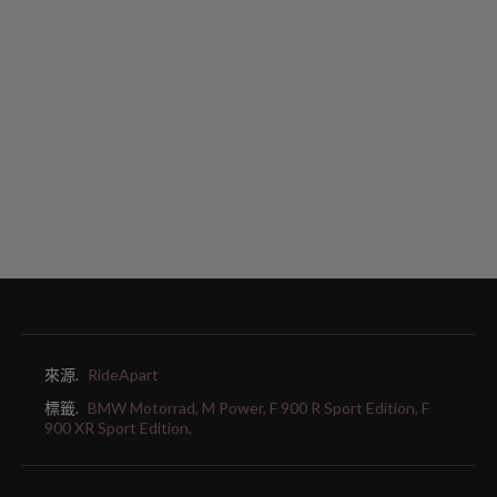
來源.
RideApart
標籤.
BMW Motorrad,
M Power,
F 900 R Sport Edition,
F
900 XR Sport Edition,