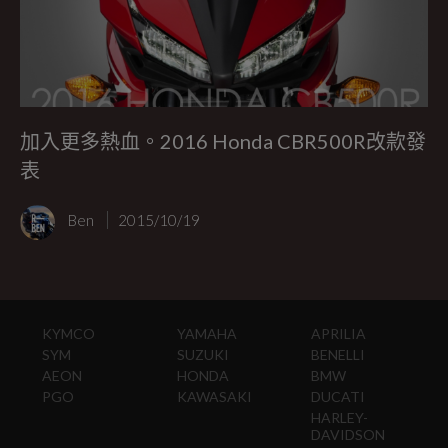
加入更多熱血。2016 Honda CBR500R改款發
表
Ben
2015/10/19
KYMCO
YAMAHA
APRILIA
SYM
SUZUKI
BENELLI
AEON
HONDA
BMW
PGO
KAWASAKI
DUCATI
HARLEY-
DAVIDSON