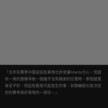
「去年在賽季中要談這些事情也許會讓Martin分心，但當
你一再的重複爭取一個幾乎沒有機會的位置時，那個感覺
肯定不好，但這些都是可能發生的事，就像輪胎也是決定
你的賽季是好是壞的一部份。」