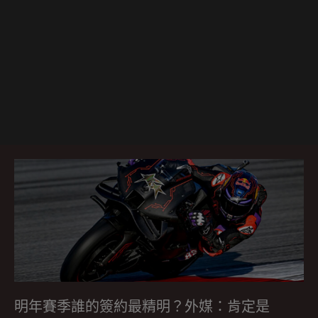
明年賽季誰的簽約最精明？外媒：肯定是