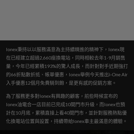
Ionex秉持以以服務滿意為主持續精進的精神下，Ionex現
在已經建立超過2,660座換電站，同時相較去年1-9月銷售
量，今年已經累積193%的驚人成長，而針對對手近期強打
的66折點數折抵、帳單優惠，Ionex舉例今天推出i-One Air
入手優惠12個月免費騎到飽，是更有感的促銷方案。
為了服務更多對Ionex有興趣的顧客，前些時候宣布的
Ionex油電合一店目前已完成10間門市升級，而Ionex也預
計在10月底，累積直接上看40間門市，並針對服務熱點優
化換電站位置與設置，持續帶給Ionex車主最滿意的體驗。