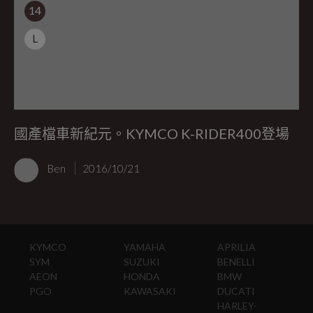
14
L
國產檔車新紀元。KYMCO K-RIDER400登場
Ben
2016/10/21
KYMCO
YAMAHA
APRILIA
SYM
SUZUKI
BENELLI
AEON
HONDA
BMW
PGO
KAWASAKI
DUCATI
HARLEY-