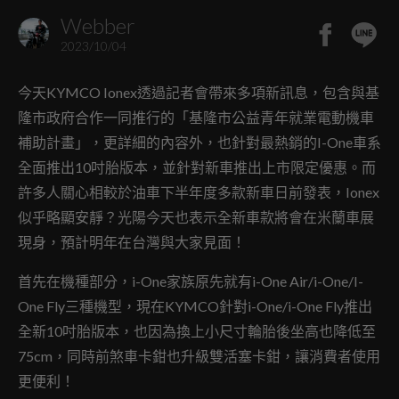
Webber
2023/10/04
今天KYMCO Ionex透過記者會帶來多項新訊息，包含與基
隆市政府合作一同推行的「基隆市公益青年就業電動機車
補助計畫」，更詳細的內容外，也針對最熱銷的I-One車系
全面推出10吋胎版本，並針對新車推出上市限定優惠。而
許多人關心相較於油車下半年度多款新車日前發表，Ionex
似乎略顯安靜？光陽今天也表示全新車款將會在米蘭車展
現身，預計明年在台灣與大家見面！
首先在機種部分，i-One家族原先就有i-One Air/i-One/I-
One Fly三種機型，現在KYMCO針對i-One/i-One Fly推出
全新10吋胎版本，也因為換上小尺寸輪胎後坐高也降低至
75cm，同時前煞車卡鉗也升級雙活塞卡鉗，讓消費者使用
更便利！