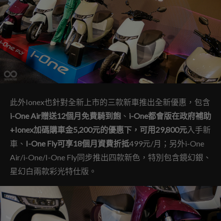
此外Ionex也針對全新上市的三款新車推出全新優惠，包含
i-One Air贈送12個月免費騎到飽
、
i-One都會版在政府補助
+Ionex加碼購車金5,200元的優惠下，可用29,800元
入手新
車、
I-One Fly可享18個月資費折抵
499元/月；另外i-One
Air/i-One/I-One Fly同步推出四款新色，特別包含鏡幻銀、
星幻白兩款彩光特仕版。