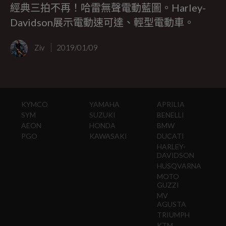
經典三拍不再！哈雷無聲電動藍圖。Harley-
Davidson展示電動速可達、輕型電動車。
Ziv
2019/01/09
KYMCO
YAMAHA
APRILIA
SYM
SUZUKI
BENELLI
AEON
HONDA
BMW
PGO
KAWASAKI
DUCATI
HARLEY-
DAVIDSON
HUSQVARNA
MOTO
GUZZI
MV
AGUSTA
TRIUMPH
KTM