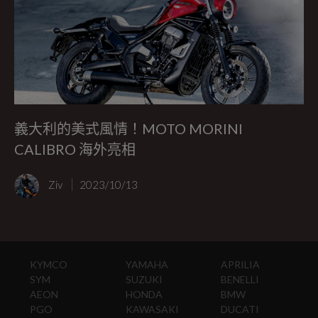
義大利的美式風情！MOTO MORINI
CALIBRO 海外亮相
Ziv
2023/10/13
KYMCO
YAMAHA
APRILIA
SYM
SUZUKI
BENELLI
AEON
HONDA
BMW
PGO
KAWASAKI
DUCATI