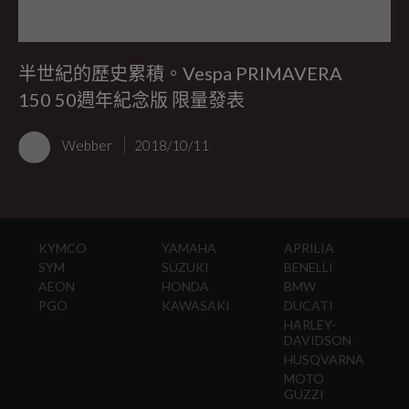
半世紀的歷史累積。Vespa PRIMAVERA
150 50週年紀念版 限量發表
Webber
2018/10/11
KYMCO
YAMAHA
APRILIA
SYM
SUZUKI
BENELLI
AEON
HONDA
BMW
PGO
KAWASAKI
DUCATI
HARLEY-
DAVIDSON
HUSQVARNA
MOTO
GUZZI