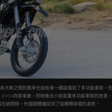
各大廠之間的競爭也由街車一路延燒到了多功能車款，
、
BMW
四家車廠，同時推出小排氣量多功能車款的奇景
還在納悶時，外國媒體捕捉到了這姍姍來遲的身影。