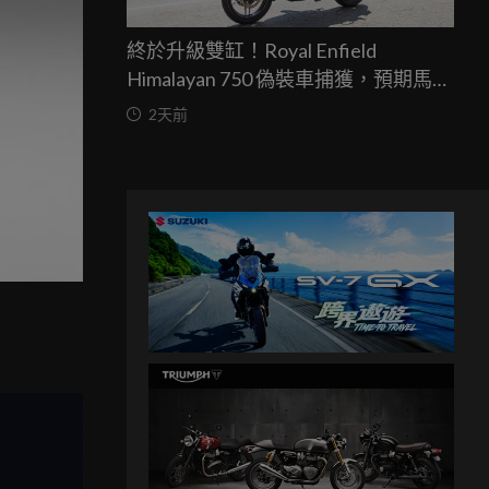
終於升級雙缸！Royal Enfield
Himalayan 750 偽裝車捕獲，預期馬力
突破67匹，最快米蘭車展亮相
2天前