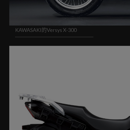
KAWASAKI的Versys X-300