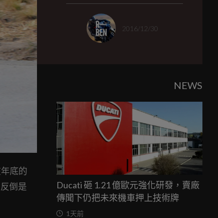
2016/12/30
NEWS
在年底的
Ducati 砸 1.21 億歐元強化研發，賣廠
，反倒是
傳聞下仍把未來機車押上技術牌
1天前