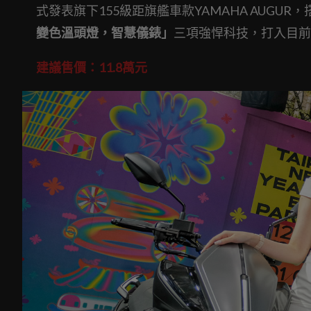
式發表旗下155級距旗艦車款YAMAHA AUG
變色溫頭燈，智慧儀錶」
三項強悍科技，打入目前
建議售價：11.8萬元