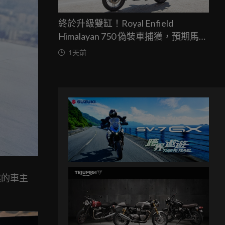
終於升級雙缸！Royal Enfield
Himalayan 750 偽裝車捕獲，預期馬力
突破67匹，最快米蘭車展亮相
1天前
趣的車主