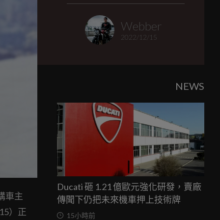
Webber
2022/12/15
NEWS
Ducati 砸 1.21 億歐元強化研發，賣廠
購車主
傳聞下仍把未來機車押上技術牌
15）正
15小時前