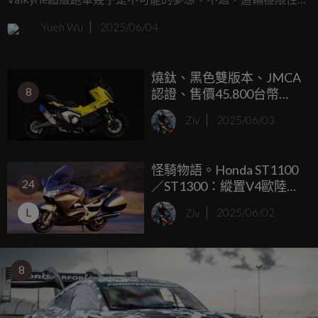
的英倫超跑如今有了另一種親民化的詮釋，由LEGO Technic
Yueh Wu
2025/06/04
推出的縮小版Valkyrie模型，售價僅64.99美元（約台幣2,000
元），即將於8月1日上市。
燒鈦、黑色雙版本、JMCA
8
認證、售價45.800台幣
起！TRICK STAR推出
Ziv
2025/06/03
「IKAZUCHI」X-ADV 改
裝排氣管
怪騎物語。Honda ST1100
24
／ST1300：縱置V4歐陸對
決，高速巡航的東瀛利
L
Ziv
2025/06/02
器！
8