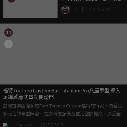
現出真正的競爭力！
TC
2025/05/19
14
L
福特Tourneo Custom Bus Titanium Pro八座車型 導入
足踢感應式電動側滑門
歐洲首選國際商旅Ford Tourneo Custom福特旅行家，憑藉其
多元化的車型陣容、先進科技配備及靈活空間機能，深受全
球市場肯定，不僅榮獲「2024 IVOTY國際年度最佳商用廂型
Yueh Wu
2025/05/09