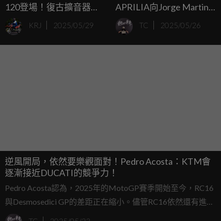
120登場！復古擴音器風
APRILIA向Jorge Martin
進軍客廳
傳遞訊息：我們的賽車能
KRJ
2025/05/29
TC
2025/05/26
贏！
逆風開局，依然要樂觀面對！Pedro Acosta：KTM會
逐漸接近DUCATI的競爭力！
Pedro Acosta認為，2025年的MotoGP賽季開始至今，RC16
與Desmosedici GP的差距正在縮小。儘管RC16依然還有進步
空間，但他認為，在不同的比賽條件下，差距並非遙不可