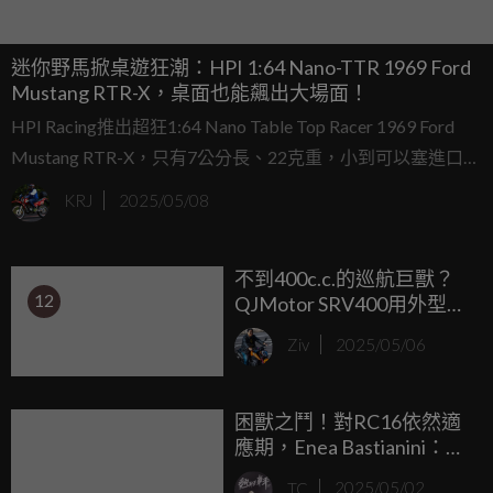
迷你野馬掀桌遊狂潮：HPI 1:64 Nano-TTR 1969 Ford
Mustang RTR-X，桌面也能飆出大場面！
HPI Racing推出超狂1:64 Nano Table Top Racer 1969 Ford
Mustang RTR-X，只有7公分長、22克重，小到可以塞進口
袋，卻帥到讓你想在辦公桌上開賽車場！別以為這是早餐麥
KRJ
2025/05/08
片裡的廉價玩具，這台迷你野馬可是正宗的Vaughn Gittin Jr.
1969 Mustang RTR-X縮小版，滿載黑科技，隨時讓你的鍵盤
不到400c.c.的巡航巨獸？
旁變身漂移賽道！想知道這小傢伙有多猛？快來看這篇超嗨
12
QJMotor SRV400用外型玩
報導，保證你想立刻預訂一台來耍！
爆級距想像！
Ziv
2025/05/06
困獸之鬥！對RC16依然適
應期，Enea Bastianini：人
不自在，車就不快！
TC
2025/05/02