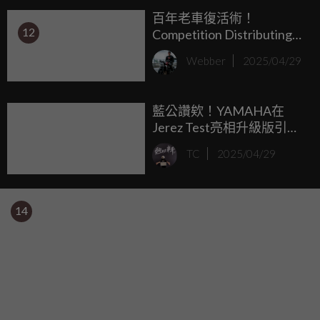
百年老車復活術！
12
Competition Distributing
用 3D 列印拯救經典摩托車
Webber
2025/04/29
藍公讚欸！YAMAHA在
Jerez Test亮相升級版引
擎，獲得車手一致好評！
TC
2025/04/29
14