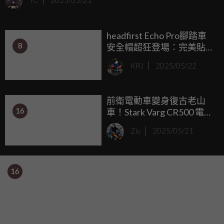
TC
2025/05/23
及。
headfirst Echo Pro腳踏車
8
安全帽超狂登場：完美貼
合頭型、多次撞擊照樣
KRJ
2025/05/22
硬！2025 Kickstarter火熱
募資中！
前衛電動車變身復古老山
16
車！Stark Varg CR500 電動
沙灘怪獸登場
Ziv
2025/05/21
16