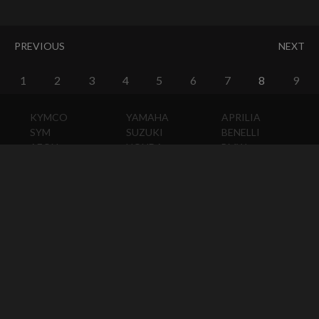
PREVIOUS
NEXT
1
2
3
4
5
6
7
8
9
KYMCO
YAMAHA
APRILIA
SYM
SUZUKI
BENELLI
AEON
HONDA
BMW
PGO
KAWASAKI
DUCATI
HARLEY-
DAVIDSON
HUSQVARNA
MOTO
GUZZI
MV
AGUSTA
TRIUMPH
KTM
VESPA