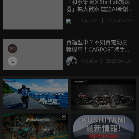
「和泰集團 X StarFab加速
多狂？快來看看這篇超活潑報導，保證讓你心動到想立刻下
器」擴大徵案 邀請AI新創
單！
共築Smart Mobility新未
Yueh Wu
2025/04/18
來！
買箱型車？不如買電動三
20
輪機車！CARPOST攜手威
剛威速登電動三輪車 小資
L
Webber
2025/04/18
輕鬆當頭家