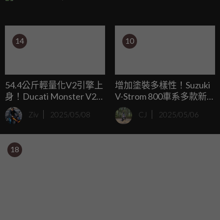
車」及「Euro NCAP白金安全獎」，更印證其強勁的產品競
爭力與市場領導地位。為持續回應市場期待，福特六和正式
推出Ford Tourneo Custom福特旅行家全新25年式，包含導入
14
10
嶄新Bus Titanium Pro八座商務旗艦車型，並首度導入豪華商
旅尊榮配置的Hands-Free足踢感應式電動側滑門（附防夾功
能及遙控啟閉功能）。
54.4公斤輕量化V2引擎上
增加塗裝多樣性！Suzuki
身！Ducati Monster V2
V-Strom 800車系多款新
間諜照曝光
塗裝正式亮相
Ziv
2025/05/08
CJ
2025/05/06
18