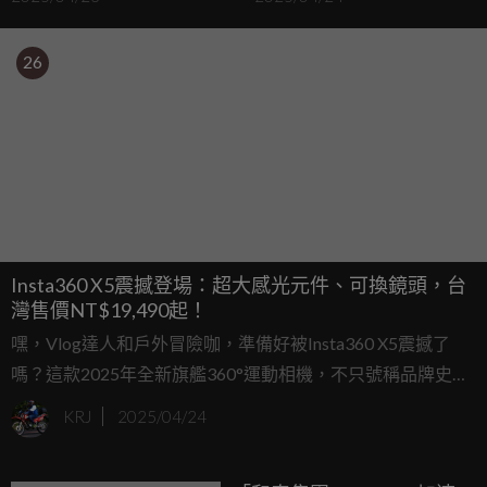
26
Insta360 X5震撼登場：超大感光元件、可換鏡頭，台
灣售價NT$19,490起！
嘿，Vlog達人和戶外冒險咖，準備好被Insta360 X5震撼了
嗎？這款2025年全新旗艦360°運動相機，不只號稱品牌史上
最耐操，還升級超大感光元件、三倍AI晶片，還能換鏡頭！
KRJ
2025/04/24
從8K超清錄影到夜間神技，X5簡直是拍片神器，無論衝浪、
滑雪還是夜市掃街，通通拍得又帥又穩！想知道這台相機有