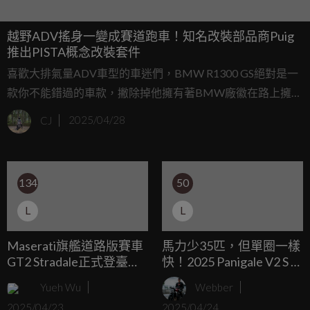
越野ADV搖身一變成賽道跑車！知名改裝部品商Puig
推出PISTA概念改裝套件
喜歡大排氣量ADV車型的車迷們，BMW R1300 GS絕對是一
款你不能錯過的車款，撇除掉他擁有著BMW廠徽在路上擁有
著更高的關注度這點之外，他絕對也是一輛配備和騎乘體驗
CJ
2025/04/28
相當不錯的一款車型。正是因為他相當受歡迎，不少改裝廠
商也推出了相對應的改裝品讓車主們可以打造出截然不同的
愛車。如果ADV的騎姿騎膩了想要來點戰鬥感的話，除了換
134
50
車之外你還有另一個選擇，那就是這個由知名改裝廠商Puig
推出的Pista改裝套件！
L
L
Maserati旗艦道路版賽車
馬力少35匹，但單圈一樣
GT2 Stradale正式登臺
快！2025 Panigale V2 S 與
MCXtrema亞洲首輛賽道
Multistrada V2 S 正式上市
Yueh Wu
Webber
猛獸驚喜現身
預購價107.8萬入手全新
2025/04/23
2025/04/24
雙缸跑車