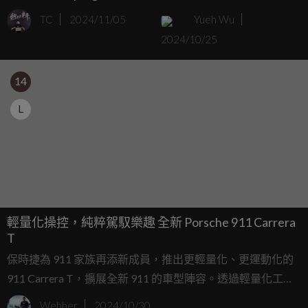
連握把都快沒辦法握著！
車還有禮物可以拿
TC
2024/11/05
Yueh Wu
2024/10/25
14
L
輕量化操控，純粹駕馭樂趣 全新 Porsche 911 Carrera
T
保時捷為 911 家族再添新成員，推出更輕量化、更運動化的
911 Carrera T，擴展全新 911 的車型陣容。透過輕量化工
程、運動化調校和專屬六速跑車手排變速箱，打造出這款追
Webber
2024/10/30