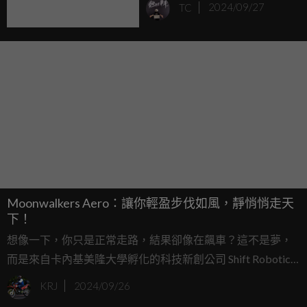
TC
2024/09/27
Moonwalkers Aero：讓你輕盈步伐如風，靜悄悄走天
下！
想像一下，你只是正常走路，結果卻像在飆車？這不是夢，
而是來自卡內基美隆大學孵化的科技新創公司 Shift Robotics
推出的最新產品——Moonwalkers Aero。這雙充滿黑科技的
KRJ
2024/09/26
「摩托化輪子」不僅可以讓你走路時像踩風火輪，還讓過程