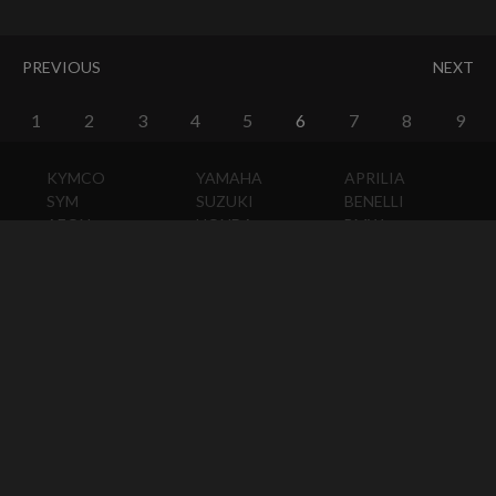
PREVIOUS
NEXT
1
2
3
4
5
6
7
8
9
KYMCO
YAMAHA
APRILIA
SYM
SUZUKI
BENELLI
AEON
HONDA
BMW
PGO
KAWASAKI
DUCATI
HARLEY-
DAVIDSON
HUSQVARNA
MOTO
GUZZI
MV
AGUSTA
TRIUMPH
KTM
VESPA