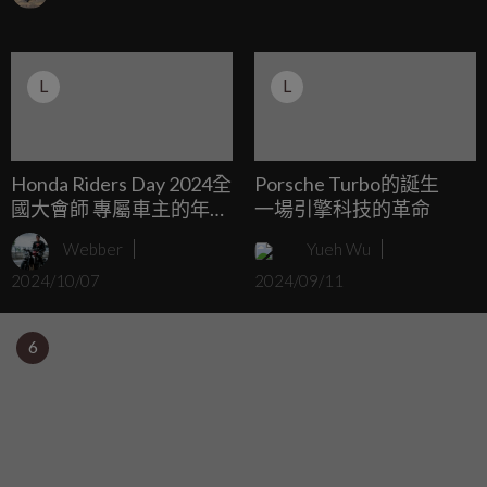
口袋夠深，不妨可以來看看這款「上古神獸」1930年代出廠
的BMW RS M255 Kompressor，而且他將會在10/13的一場
拍賣會中進行競標！
L
L
Honda Riders Day 2024全
Porsche Turbo的誕生
國大會師 專屬車主的年度
一場引擎科技的革命
盛會 盡情享受豐富的活
Webber
Yueh Wu
動、高雄在地美食佳餚、
2024/10/07
2024/09/11
精美獎品及滿滿的騎乘樂
趣
6