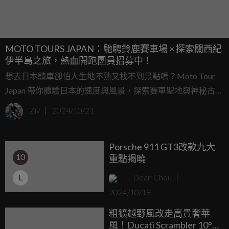
MOTO TOURS JAPAN：馳騁鈴鹿賽車場 × 探索關西紀
伊半島之旅，熱血開跑團員招募中！
想去日本騎車卻怕人生地不熟又找不到景點嗎？Moto Tour
Japan 帶你體驗日本的速度與風景，探索賽車聖地與神秘古
道！這次的「鈴鹿賽車場 x 關西紀伊半島之旅」為您開啟全
Ziv
2024/10/21
新視野，位於三重縣的鈴鹿賽車場，是F1和鈴鹿8耐等頂尖賽
事的殿堂，騎士夢寐以求的聖地。
Porsche 911 GT3改款九大
10
重點揭曉
L
Dean Chou
2024/10/19
粗獷越野風改走高貴奢華
風！Ducati Scrambler 10°