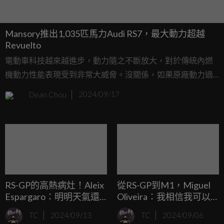
Mansory推出1,035匹馬力Audi RS7，最大動力超越
Revuelto
電動車科技越來越進步，動力隨之不斷放大，對於傳統內燃
機動力性能表現受到非常大威脅。沒關係，如果原廠動力過
於保守，廠外升級會是一個好選項，德國改裝廠Mansory針
Dean Chou
2024/09/17
對Audi RS7推出性能套件，最大馬力來到1035匹，三秒內破
百實力。
RS-GP的高熱病灶！Aleix
從RS-GP到M1，Miguel
Espargaro：明明天氣還
Oliveira：我相信我可以
好，賽車卻燙得要命！
改變些什麼！
TC
2024/09/13
TC
2024/09/06