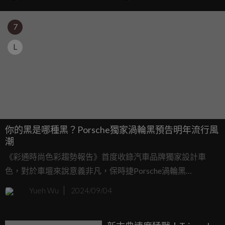
7
L
你的黑是哪種黑？Porsche獨家渦輪黑預告明年流行風
潮
《彩通時尚色彩趨勢報告》首度收錄汽車品牌獨家設計車
色，對於車壇來說意義非凡，保時捷Porsche渦輪黑
（Turbonite）擁有獨特永恆的獨創灰色調，彰顯Turbo特別
Yueh Wu
2024/09/04
地位，保時捷所有車色耗時數年研發淬鍊，讓車主們可以享
有最吸睛且最獨一無二的車輛配置選擇。