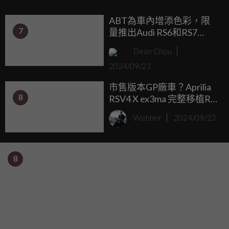
變得更輕、更安靜、更聰明！
ABT為車內增添色彩，限
7
量推出Audi RS6和RS7
Legacy Edition
Dean Chou
2024/09/23
市售版本GP廠車？Aprilia
8
RSV4 X ex3ma 完整移植RS-
GP空力套件 限量30台兇悍
Webber
2024/09/23
登場
8