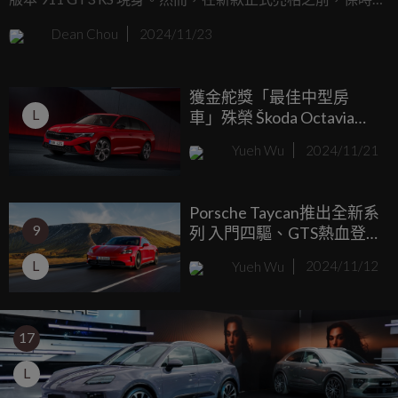
的合作夥伴Manthey改裝品牌為現行款911 GT3 RS 提供一套
Dean Chou
2024/11/23
經過工廠認可的空氣動力套件。這次升級不僅具備保時捷官
方認證，更不會影響新車的保固。值得一提的是，保時捷自
獲金舵獎「最佳中型房
2013 年起便持有Manthey超過一半51%的股份。
L
車」殊榮 Škoda Octavia
Combi RS真的讚！
Yueh Wu
2024/11/21
Porsche Taycan推出全新系
9
列 入門四驅、GTS熱血登
場
L
Yueh Wu
2024/11/12
17
L