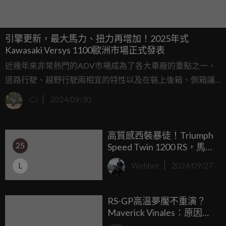
引擎更新，最大馬力、扭力再增加！2025年式
Kawasaki Versys 1100歐洲市場正式發表
近幾年來非常熱門的ADV市場成為了各大車廠的重點之一，
道路行駛、越野行駛兩相宜的特性以及在裝上後箱、側箱讓
整輛車增加載物空間也看起來更帥的優勢，讓這類車型成為
CJ
2024/09/30
了不少上班族群們購車的一大誘因。隨著10月來臨，各大車
廠也逐步在釋出新年試車型的相關資訊，這次要來看到的正
高質感西裝暴徒！Triumph
是歐洲市場最近推出的2025年式版本Kawasaki Versys
25
Speed Twin 1200 RS，馬力
1100！
多5PS、可調避震、騎乘姿
L
Webber
2024/09/27
勢更戰鬥
RS-GP高溫夢魘不重演？
Maverick Vinales：原因來
自於Mandalika賽道佈局！