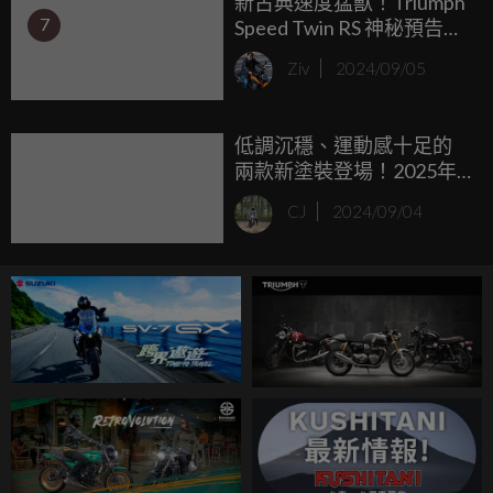
新古典速度猛獸！Triumph
7
Speed Twin RS 神秘預告片
曝光
Ziv
2024/09/05
低調沉穩、運動感十足的
兩款新塗裝登場！2025年
式Kawasaki Z650RS 正式發
CJ
2024/09/04
表