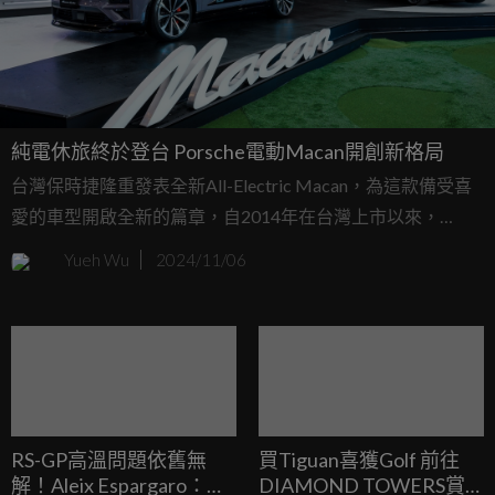
純電休旅終於登台 Porsche電動Macan開創新格局
台灣保時捷隆重發表全新All-Electric Macan，為這款備受喜
愛的車型開啟全新的篇章，自2014年在台灣上市以來，
Macan為Porsche保時捷拓展了視野，將卓越性能與日常實用
Yueh Wu
2024/11/06
性完美結合，深受追求極致駕馭且渴望探索無限可能的車主
喜愛。如今，全新純電Macan傳承經典，讓每一次出發都成
為探索與展現真我的旅程。
RS-GP高溫問題依舊無
買Tiguan喜獲Golf 前往
解！Aleix Espargaro：我
DIAMOND TOWERS賞