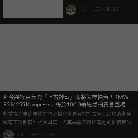
Anniversario Rizoma
CJ
2024/10/18
Edition全球限量500台正式
發表
距今將近百年的「上古神獸」即將競標拍賣！BMW
RS M255 Kompressor將於10/13慕尼黑拍賣會登場
熱愛復古車的車迷們想必對於世界各地拍賣會上出現的各種
稀有車款都感到相當興奮，尤其是數量越稀有他的價值就越
高，也讓這些稀有車款離不少車迷們越來越遠。但如果你的
CJ
2024/10/07