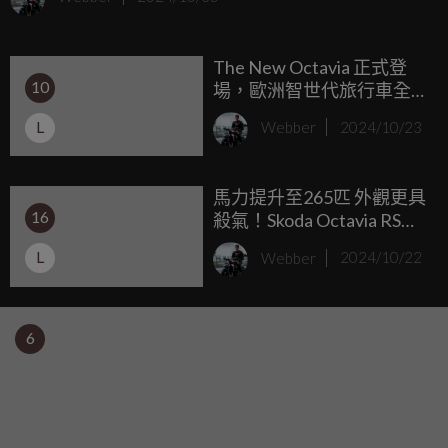
求極致駕馭樂趣的 Carrera 車型。全新 911 Carrera T 採用輕
量化車窗、減少隔音材質，並搭載六速手排變速箱，搭配賽
The New Octavia 正式登
車桶型座椅，最輕配置重量僅 1,478 公斤，較現行 911
10
場，歐洲智世代旅行車全
Carrera 減輕超過 40 公斤。
面升級，上市優惠價109.8
L
Webber
2024/10/23
萬元起 RS車型同步升級導
入
馬力提升至265匹 外觀更具
16
殺氣！Skoda Octavia RS小
改登場
L
Webber
2024/10/22
6