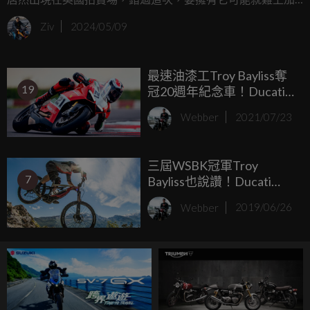
難，這可不是一般二手車，而是真正征戰沙場的賽事猛獸，
Ziv
2024/05/09
只要您口袋裡剛好有 35 萬英鎊約台幣 1417 萬元的閒錢，就
可以直接把這台 MotoGP 歷史的一部分帶回家！
最速油漆工Troy Bayliss奪
19
冠20週年紀念車！Ducati
Panigale V2 Bayliss 1st
Webber
2021/07/23
Championship 20th
Anniversary
三屆WSBK冠軍Troy
7
Bayliss也說讚！Ducati
MIG-RR歐陸販售中
Webber
2019/06/26