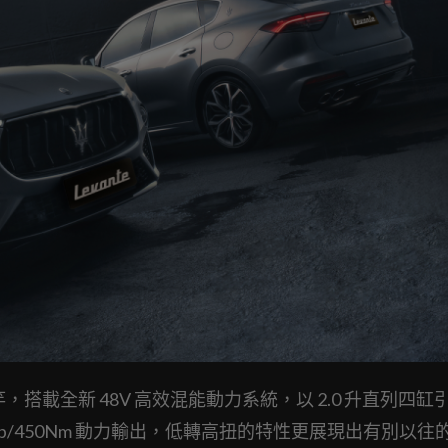
竿，搭載全新 48V 高效混能動力系統，以 2.0 升直列四缸
30hp/450Nm 動力輸出，低轉高扭的特性更展現出有別以往