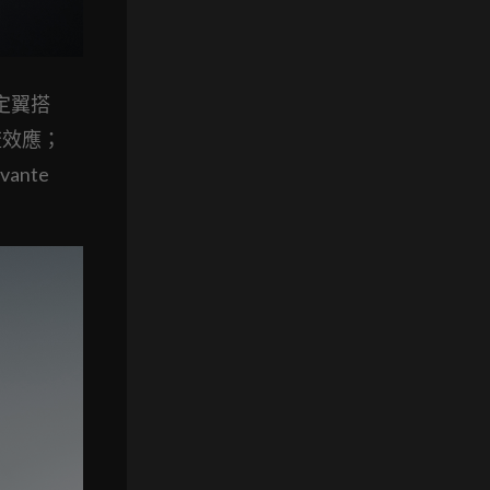
穩定翼搭
流效應；
ante