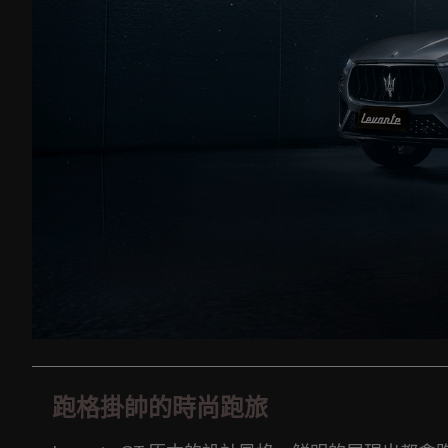
跑格掛帥的時尚跑旅