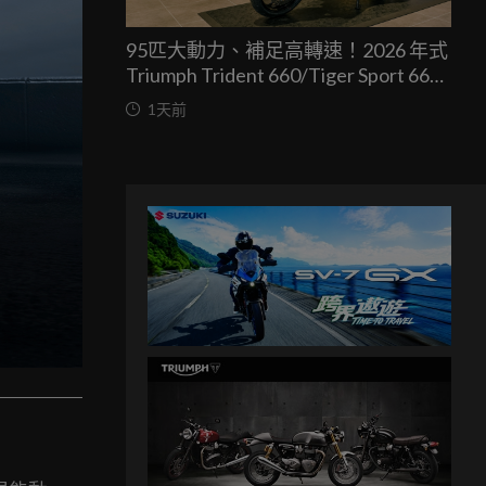
95匹大動力、補足高轉速！2026 年式
Triumph Trident 660/Tiger Sport 660
兩車均一價 39.9 萬台灣發表
1天前