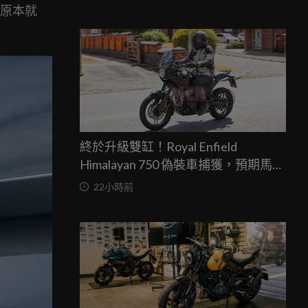
為原本就
終於升級雙缸！Royal Enfield
Himalayan 750 偽裝車捕獲，預期馬力
突破67匹，最快米蘭車展亮相
22小時前