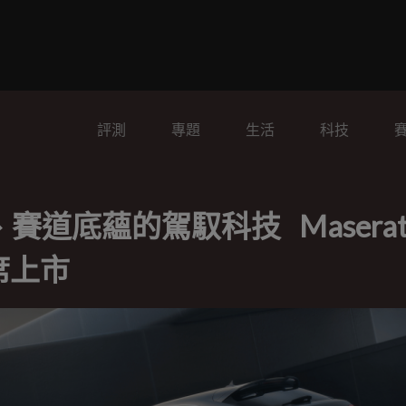
評測
專題
生活
科技
道底蘊的駕馭科技 Maserat
9席上市