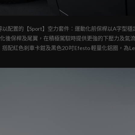
車款才得以配置的【Sport】空力套件：運動化前保桿以A字型
化後保桿及尾翼，在積極駕馭時提供更強的下壓力及氣
紅色剎車卡鉗及黑色20 吋Efesto 輕量化鋁圈，為Lev