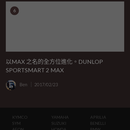
6
以MAX 之名的全方位進化。DUNLOP
SPORTSMART 2 MAX
Ben
2017/02/23
KYMCO
YAMAHA
APRILIA
SYM
SUZUKI
BENELLI
AEON
HONDA
BMW