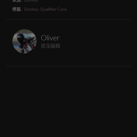
標籤.
Dunlop,
Qualifier Core,
Oliver
資深編輯