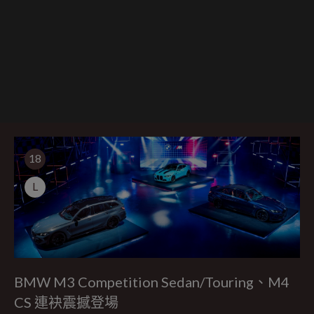
18
L
BMW M3 Competition Sedan/Touring、M4
CS 連袂震撼登場