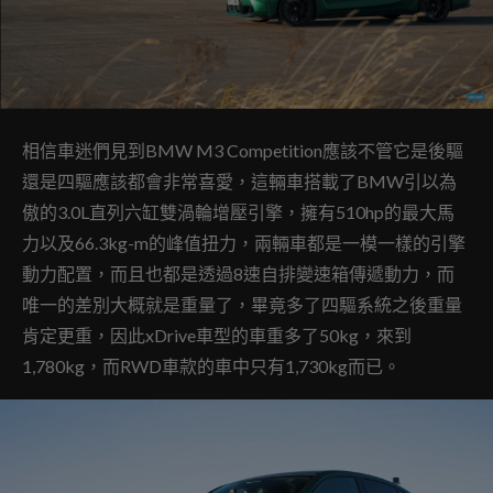
相信車迷們見到BMW M3 Competition應該不管它是後驅
還是四驅應該都會非常喜愛，這輛車搭載了BMW引以為
傲的3.0L直列六缸雙渦輪增壓引擎，擁有510hp的最大馬
力以及66.3kg-m的峰值扭力，兩輛車都是一模一樣的引擎
動力配置，而且也都是透過8速自排變速箱傳遞動力，而
唯一的差別大概就是重量了，畢竟多了四驅系統之後重量
肯定更重，因此xDrive車型的車重多了50kg，來到
1,780kg，而RWD車款的車中只有1,730kg而已。